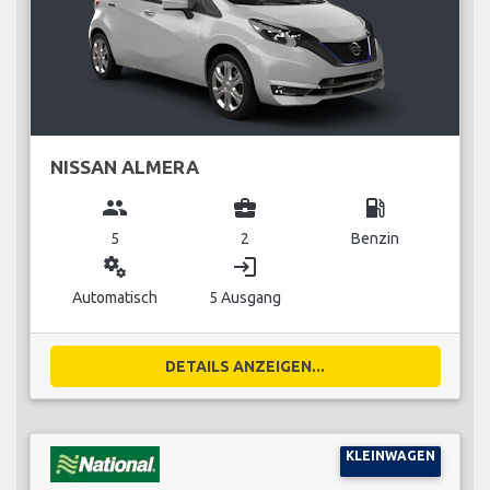
NISSAN ALMERA
group
business_center
local_gas_station
5
2
Benzin
miscellaneous_services
login
Automatisch
5 Ausgang
DETAILS ANZEIGEN...
KLEINWAGEN