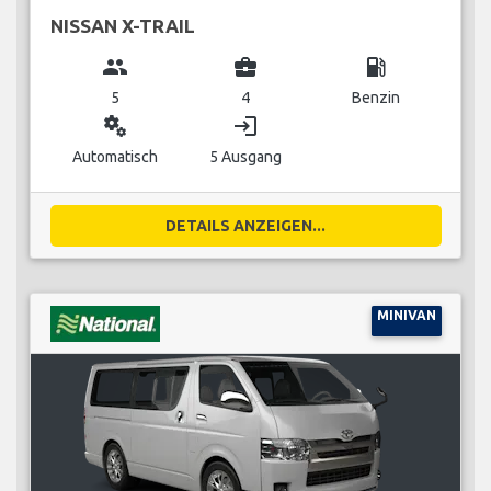
NISSAN X-TRAIL
group
business_center
local_gas_station
5
4
Benzin
miscellaneous_services
login
Automatisch
5 Ausgang
DETAILS ANZEIGEN...
MINIVAN