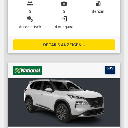
group
business_center
local_gas_station
5
5
Benzin
miscellaneous_services
login
Automatisch
4 Ausgang
DETAILS ANZEIGEN...
SUV