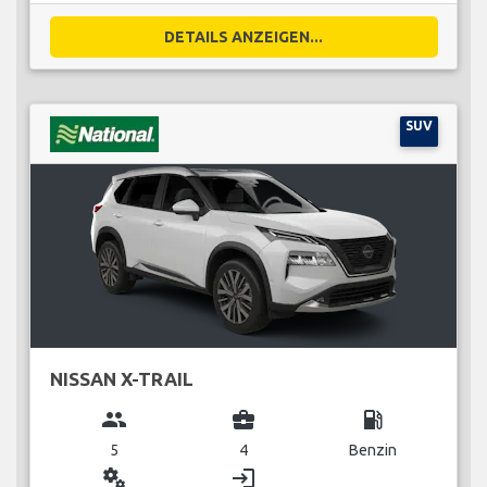
DETAILS ANZEIGEN...
SUV
NISSAN X-TRAIL
group
business_center
local_gas_station
5
4
Benzin
miscellaneous_services
login