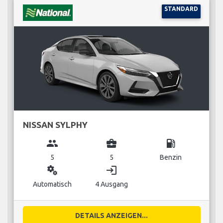
STANDARD
NISSAN SYLPHY
group
business_center
local_gas_station
5
5
Benzin
miscellaneous_services
login
Automatisch
4 Ausgang
DETAILS ANZEIGEN...