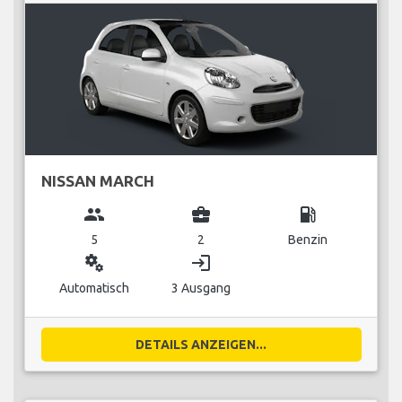
NISSAN MARCH
group
business_center
local_gas_station
5
2
Benzin
miscellaneous_services
login
Automatisch
3 Ausgang
DETAILS ANZEIGEN...