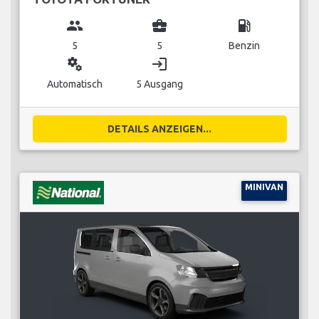
group
business_center
local_gas_station
5
5
Benzin
miscellaneous_services
login
Automatisch
5 Ausgang
DETAILS ANZEIGEN...
MINIVAN