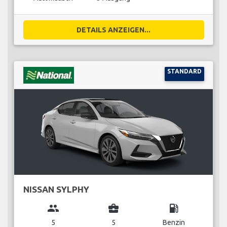
DETAILS ANZEIGEN...
STANDARD
NISSAN SYLPHY
group
business_center
local_gas_station
5
5
Benzin