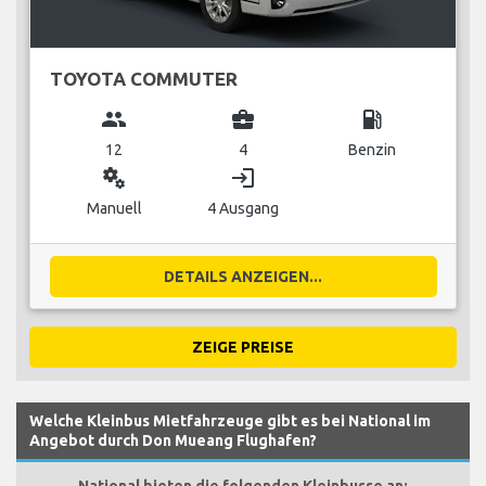
TOYOTA COMMUTER
group
business_center
local_gas_station
12
4
Benzin
miscellaneous_services
login
Manuell
4 Ausgang
DETAILS ANZEIGEN...
ZEIGE PREISE
Welche Kleinbus Mietfahrzeuge gibt es bei National im
Angebot durch Don Mueang Flughafen?
National bieten die folgenden Kleinbusse an: