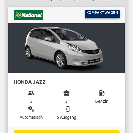
KOMPAKTWAGEN
HONDA JAZZ
group
business_center
local_gas_station
5
3
Benzin
miscellaneous_services
login
Automatisch
5 Ausgang