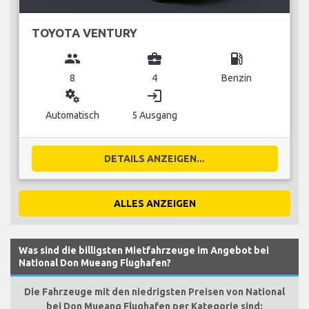
TOYOTA VENTURY
group
business_center
local_gas_station
8
4
Benzin
miscellaneous_services
login
Automatisch
5 Ausgang
DETAILS ANZEIGEN...
ALLES ANZEIGEN
Was sind die billigsten Mietfahrzeuge im Angebot bei
National Don Mueang Flughafen?
Die Fahrzeuge mit den niedrigsten Preisen von National
bei Don Mueang Flughafen per Kategorie sind: