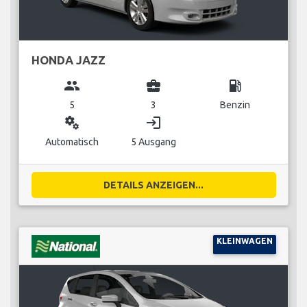
HONDA JAZZ
group
business_center
local_gas_station
5
3
Benzin
miscellaneous_services
login
Automatisch
5 Ausgang
DETAILS ANZEIGEN...
KLEINWAGEN