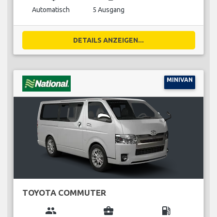
Automatisch
5 Ausgang
DETAILS ANZEIGEN...
MINIVAN
TOYOTA COMMUTER
group
business_center
local_gas_station