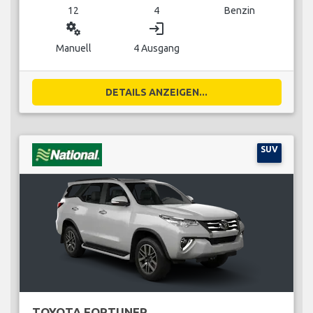
12
4
Benzin
miscellaneous_services
login
Manuell
4 Ausgang
DETAILS ANZEIGEN...
SUV
TOYOTA FORTUNER