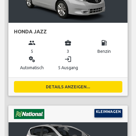
HONDA JAZZ
group
business_center
local_gas_station
5
3
Benzin
miscellaneous_services
login
Automatisch
5 Ausgang
DETAILS ANZEIGEN...
KLEINWAGEN