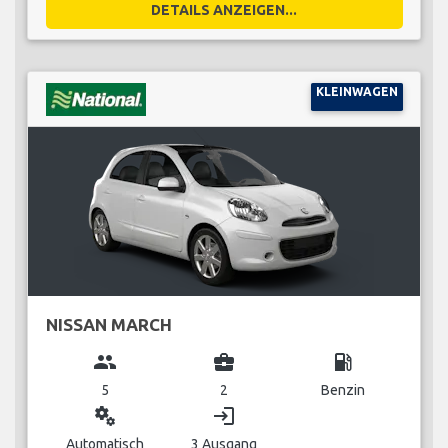
DETAILS ANZEIGEN...
KLEINWAGEN
NISSAN MARCH
group
business_center
local_gas_station
5
2
Benzin
miscellaneous_services
login
Automatisch
3 Ausgang