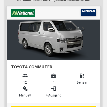
MINIVAN
TOYOTA COMMUTER
group
business_center
local_gas_station
12
4
Benzin
miscellaneous_services
login
Manuell
4 Ausgang