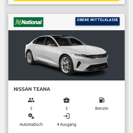
OBERE MITTELKLASSE
NISSAN TEANA
group
business_center
local_gas_station
5
5
Benzin
miscellaneous_services
login
Automatisch
4 Ausgang