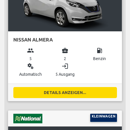
NISSAN ALMERA
group
business_center
local_gas_station
5
2
Benzin
miscellaneous_services
login
Automatisch
5 Ausgang
DETAILS ANZEIGEN...
KLEINWAGEN