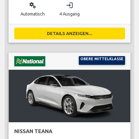
miscellaneous_services
login
Automatisch
4 Ausgang
DETAILS ANZEIGEN...
OBERE MITTELKLASSE
NISSAN TEANA