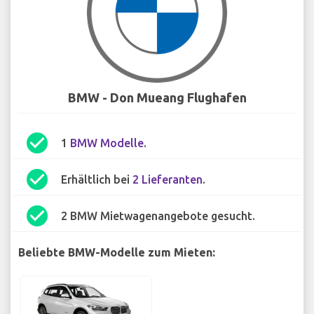
BMW - Don Mueang Flughafen
check_circle
1
BMW Modelle
.
check_circle
Erhältlich bei
2 Lieferanten
.
check_circle
2 BMW Mietwagenangebote gesucht.
Beliebte BMW-Modelle zum Mieten: