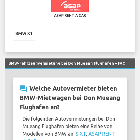
ASAP RENT A CAR
BMW X1
BMW-Fahrzeugvermietung bei Don Mueang Flughafen – FAQ
question_answer
Welche Autovermieter bieten
BMW-Mietwagen bei Don Mueang
Flughafen an?
Die folgenden Autovermietungen bei Don
Mueang Flughafen bieten eine Reihe von
Modellen von BMW an:
SIXT
,
ASAP RENT