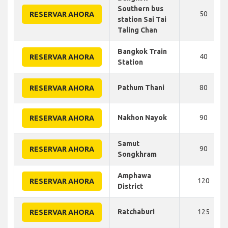
Southern bus
50
RESERVAR AHORA
station Sai Tai
Taling Chan
Bangkok Train
40
RESERVAR AHORA
Station
Pathum Thani
80
RESERVAR AHORA
Nakhon Nayok
90
RESERVAR AHORA
Samut
90
RESERVAR AHORA
Songkhram
Amphawa
120
RESERVAR AHORA
District
Ratchaburi
125
RESERVAR AHORA