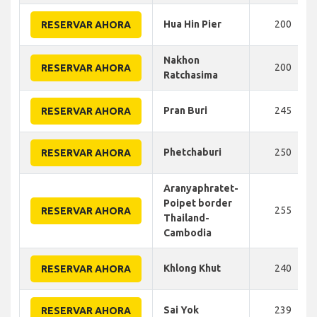
Hua Hin Pier
200
RESERVAR AHORA
Nakhon
200
RESERVAR AHORA
Ratchasima
Pran Buri
245
RESERVAR AHORA
Phetchaburi
250
RESERVAR AHORA
Aranyaphratet-
Poipet border
255
RESERVAR AHORA
Thailand-
Cambodia
Khlong Khut
240
RESERVAR AHORA
Sai Yok
239
RESERVAR AHORA