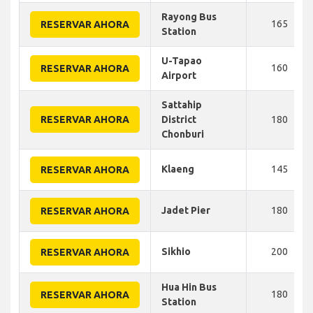
Rayong Bus
165
RESERVAR AHORA
Station
U-Tapao
160
RESERVAR AHORA
Airport
Sattahip
RESERVAR AHORA
District
180
Chonburi
Klaeng
145
RESERVAR AHORA
Jadet Pier
180
RESERVAR AHORA
Sikhio
200
RESERVAR AHORA
Hua Hin Bus
180
RESERVAR AHORA
Station