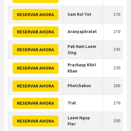
Sam Roi Yot
210
RESERVAR AHORA
Aranyaphratet
210
RESERVAR AHORA
Pak Nam Laem
245
RESERVAR AHORA
Sing
Prachaup Khiri
250
RESERVAR AHORA
Khan
Phetchabun
260
RESERVAR AHORA
Trat
270
RESERVAR AHORA
Laem Ngop
300
RESERVAR AHORA
Pier