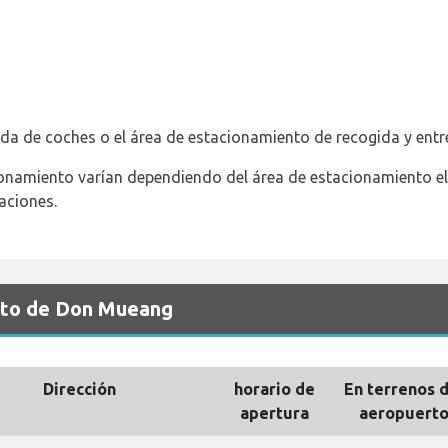
ida de coches o el área de estacionamiento de recogida y entr
ionamiento varían dependiendo del área de estacionamiento ele
laciones.
rto de Don Mueang
Dirección
horario de
En terrenos d
apertura
aeropuert