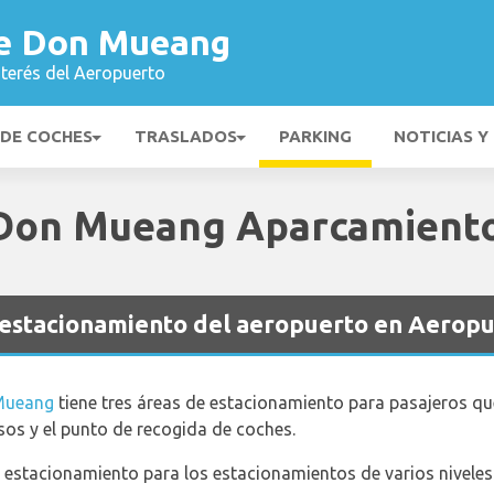
de Don Mueang
nterés del Aeropuerto
 DE COCHES
TRASLADOS
PARKING
NOTICIAS Y
 Don Mueang Aparcamient
el estacionamiento del aeropuerto en Aero
 Mueang
tiene tres áreas de estacionamiento para pasajeros que 
isos y el punto de recogida de coches.
 estacionamiento para los estacionamientos de varios niveles d