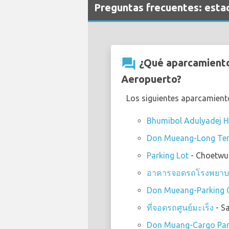
Preguntas frecuentes: est
question_answer
¿Qué aparcamiento
Aeropuerto?
Los siguientes aparcamient
Bhumibol Adulyadej H
Don Mueang-Long Ter
Parking Lot
- Choetwu
อาคารจอดรถโรงพยาบา
Don Mueang-Parking 
ที่จอดรถศูนย์มะเร็ง
- S
Don Muang-Cargo Par