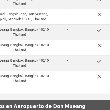
Thailand
close
vadi-Rangsit Road, Don Mueang,
-
kok, Bangkok 10210, Thailand
done
eang, Bangkok, Bangkok 10210,
-
Thailand
close
eang, Bangkok, Bangkok 10210,
-
Thailand
done
eang, Bangkok, Bangkok 10210,
-
Thailand
close
eang, Bangkok, Bangkok 10210,
-
Thailand
tos en Aeropuerto de Don Mueang