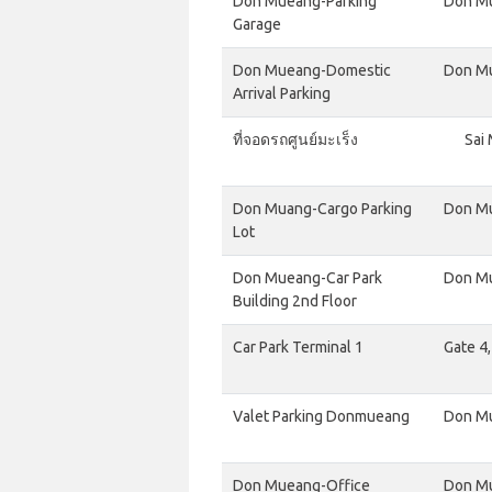
Don Mueang-Parking
Don Mu
Garage
Don Mueang-Domestic
Don Mu
Arrival Parking
ที่จอดรถศูนย์มะเร็ง
Sai
Don Muang-Cargo Parking
Don Mu
Lot
Don Mueang-Car Park
Don Mu
Building 2nd Floor
Car Park Terminal 1
Gate 4
Valet Parking Donmueang
Don Mu
Don Mueang-Office
Don Mu