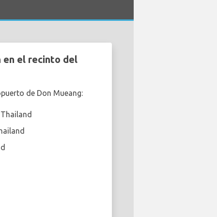
n el recinto del
ropuerto de Don Mueang:
 Thailand
hailand
nd