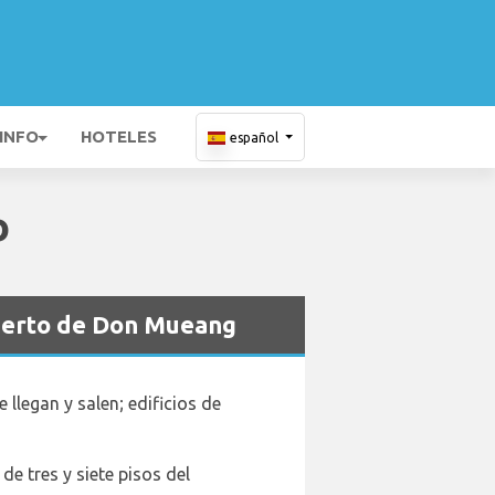
 INFO
HOTELES
español
o
puerto de Don Mueang
llegan y salen; edificios de
e tres y siete pisos del