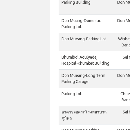
Parking Building
Don Mu
Don Muang-Domestic
Don Mu
Parking Lot
Don Mueang-Parking Lot
Wipha
Bang
Bhumibol Adulyadej
Sai
Hospital-Khumket Building
Don Mueang-Long Term
Don Mu
Parking Garage
Parking Lot
Choe
Bang
อาคารจอดรถโรงพยาบาล
Sai
ภูมิพล