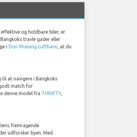
effektive og holdbare biler, er
Bangkoks travle gader eller
ige i
Don Mueang Lufthavn
, at du
 til at navigere i Bangkoks
 godt match for
leje denne model fra
THRIFTY
,
. Dens fremragende
, der udforsker byen. Med