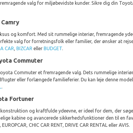
 fremragende valg for miljøbevidste kunder. Sikre dig din Toyo
a Camry
sus og komfort. Med sit rummelige interiør, fremragende yd
fekte valg for forretningsfolk eller familier, der ønsker at rejs
 A CAR
,
BIZCAR
eller
BUDGET
.
oyota Commuter
er Toyota Commuter et fremragende valg. Dets rummelige interi
dflugter eller forlængede familieferier. Du kan leje denne mode
L
.
ota Fortuner
onstruktion og kraftfulde ydeevne, er ideel for dem, der søger 
ige kabine og avancerede sikkerhedsfunktioner den til en favor
Y, EUROPCAR, CHIC CAR RENT, DRIVE CAR RENTAL eller AVIS.