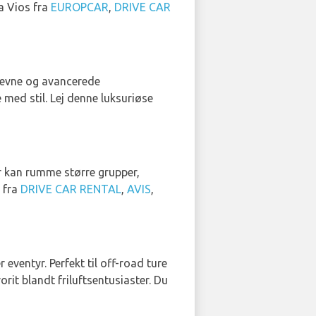
ta Vios fra
EUROPCAR
,
DRIVE CAR
eevne og avancerede
e med stil. Lej denne luksuriøse
ør kan rumme større grupper,
l fra
DRIVE CAR RENTAL
,
AVIS
,
eventyr. Perfekt til off-road ture
it blandt friluftsentusiaster. Du