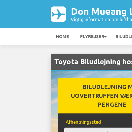
Don Mueang 
Vigtig information om luftha
HOME
FLYREJSER
BILUDL
Toyota Biludlejning 
BILUDLEJNING 
UOVERTRUFFEN VÆR
PENGENE
Afhentningssted