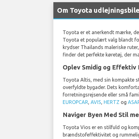
Om Toyota udlejningsbil
Toyota er et anerkendt mærke, der h
Toyota et populært valg blandt fo
krydser Thailands maleriske ruter, 
finder det perfekte køretøj, der m
Oplev Smidig og Effektiv 
Toyota Altis, med sin kompakte stø
overfyldte bygader. Dets komforta
forretningsrejsende eller små fami
EUROPCAR
,
AVIS
,
HERTZ
og
ASAP
Naviger Byen Med Stil me
Toyota Vios er en stilfuld og kom
brændstofeffektivitet og rummelige