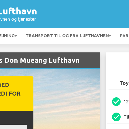
Lufthavn
vnen og tjenester
EJNING
TRANSPORT TIL OG FRA LUFTHAVNEN
PAR
hos Don Mueang Lufthavn
Toy
MED
DI FOR
check_circle
1
check_circle
Ti