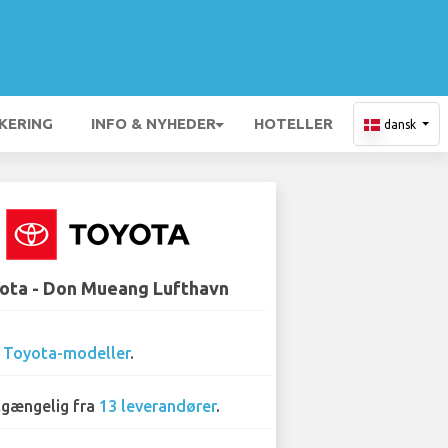
KERING
INFO & NYHEDER
HOTELLER
dansk
ota - Don Mueang Lufthavn
2
Toyota-modeller
.
lgængelig fra
13 leverandører
.