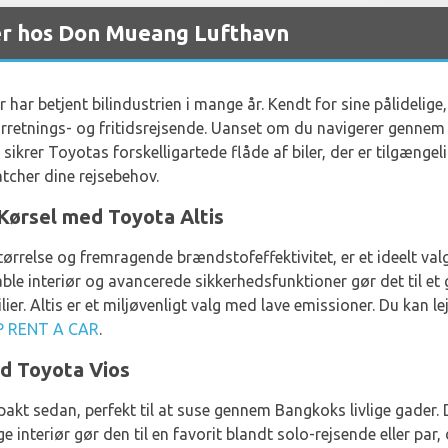
er hos Don Mueang Lufthavn
ar betjent bilindustrien i mange år. Kendt for sine pålidelige, 
rretnings- og fritidsrejsende. Uanset om du navigerer gennem 
sikrer Toyotas forskelligartede flåde af biler, der er tilgængel
atcher dine rejsebehov.
Kørsel med Toyota Altis
rrelse og fremragende brændstofeffektivitet, er et ideelt valg
ble interiør og avancerede sikkerhedsfunktioner gør det til et
lier. Altis er et miljøvenligt valg med lave emissioner. Du kan 
 RENT A CAR
.
d Toyota Vios
pakt sedan, perfekt til at suse gennem Bangkoks livlige gader
 interiør gør den til en favorit blandt solo-rejsende eller par