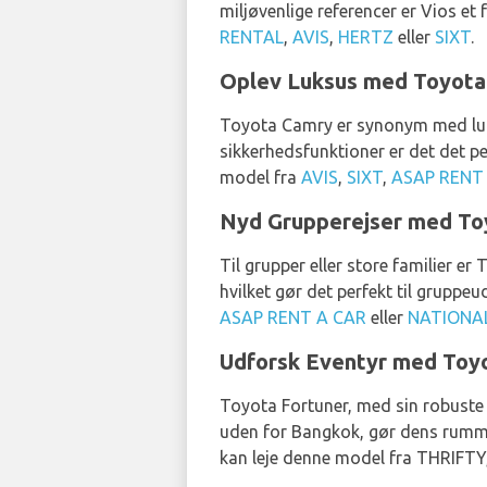
miljøvenlige referencer er Vios et
RENTAL
,
AVIS
,
HERTZ
eller
SIXT
.
Oplev Luksus med Toyot
Toyota Camry er synonym med luk
sikkerhedsfunktioner er det det per
model fra
AVIS
,
SIXT
,
ASAP RENT
Nyd Grupperejser med T
Til grupper eller store familier 
hvilket gør det perfekt til gruppeu
ASAP RENT A CAR
eller
NATIONA
Udforsk Eventyr med Toy
Toyota Fortuner, med sin robuste k
uden for Bangkok, gør dens rummel
kan leje denne model fra THRIFT