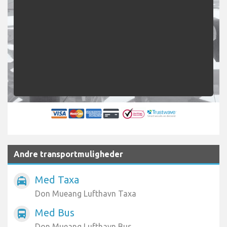
Afleveringsdato
Passagerer
SØG
Andre transportmuligheder
Med Taxa
local_taxi
Don Mueang Lufthavn Taxa