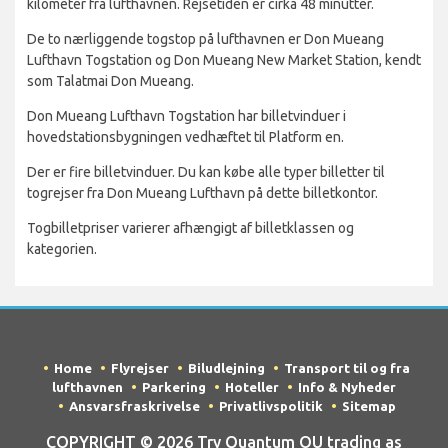
Fra
Don Mueang Lufthavn
kan du hurtigt skifte til Bangkok
Togstation Hua Lamphong i byens centrum, som ligger 29
kilometer fra lufthavnen. Rejsetiden er cirka 48 minutter.
De to nærliggende togstop på lufthavnen er Don Mueang
Lufthavn Togstation og Don Mueang New Market Station, kendt
som Talatmai Don Mueang.
Don Mueang Lufthavn Togstation har billetvinduer i
hovedstationsbygningen vedhæftet til Platform en.
Der er fire billetvinduer. Du kan købe alle typer billetter til
togrejser fra Don Mueang Lufthavn på dette billetkontor.
Togbilletpriser varierer afhængigt af billetklassen og
kategorien.
Home
Flyrejser
Biludlejning
Transport til og fra
lufthavnen
Parkering
Hoteller
Info & Nyheder