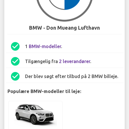
BMW - Don Mueang Lufthavn
check_circle
1
BMW-modeller
.
check_circle
Tilgængelig fra
2 leverandører
.
check_circle
Der blev søgt efter tilbud på 2 BMW billeje.
Populære BMW-modeller til leje: