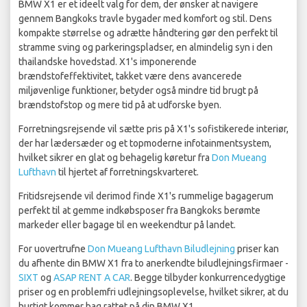
BMW X1 er et ideelt valg for dem, der ønsker at navigere
gennem Bangkoks travle bygader med komfort og stil. Dens
kompakte størrelse og adrætte håndtering gør den perfekt til
stramme sving og parkeringspladser, en almindelig syn i den
thailandske hovedstad. X1's imponerende
brændstofeffektivitet, takket være dens avancerede
miljøvenlige funktioner, betyder også mindre tid brugt på
brændstofstop og mere tid på at udforske byen.
Forretningsrejsende vil sætte pris på X1's sofistikerede interiør,
der har lædersæder og et topmoderne infotainmentsystem,
hvilket sikrer en glat og behagelig køretur fra
Don Mueang
Lufthavn
til hjertet af forretningskvarteret.
Fritidsrejsende vil derimod finde X1's rummelige bagagerum
perfekt til at gemme indkøbsposer fra Bangkoks berømte
markeder eller bagage til en weekendtur på landet.
For uovertrufne
Don Mueang Lufthavn Biludlejning
priser kan
du afhente din BMW X1 fra to anerkendte biludlejningsfirmaer -
SIXT
og
ASAP RENT A CAR
. Begge tilbyder konkurrencedygtige
priser og en problemfri udlejningsoplevelse, hvilket sikrer, at du
hurtigt kommer bag rattet på din BMW X1.