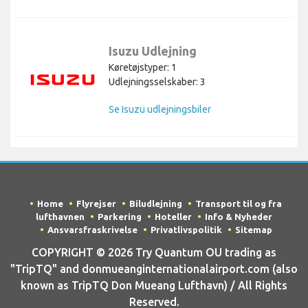
Isuzu Udlejning
Køretøjstyper: 1
Udlejningsselskaber: 3
Se Isuzu udlejningsbiler
Home
Flyrejser
Biludlejning
Transport til og fra
lufthavnen
Parkering
Hoteller
Info & Nyheder
Ansvarsfraskrivelse
Privatlivspolitik
Sitemap
COPYRIGHT © 2026 Try Quantum OU trading as
"TripTQ" and donmueanginternationalairport.com (also
known as TripTQ Don Mueang Lufthavn) / All Rights
Reserved.