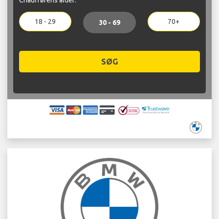
18 - 29
70+
30 - 69
SØG