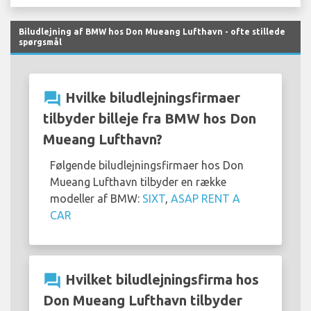
Biludlejning af BMW hos Don Mueang Lufthavn - ofte stillede
spørgsmål
question_answer
Hvilke biludlejningsfirmaer
tilbyder billeje fra BMW hos Don
Mueang Lufthavn?
Følgende biludlejningsfirmaer hos Don
Mueang Lufthavn tilbyder en række
modeller af BMW:
SIXT
,
ASAP RENT A
CAR
question_answer
Hvilket biludlejningsfirma hos
Don Mueang Lufthavn tilbyder