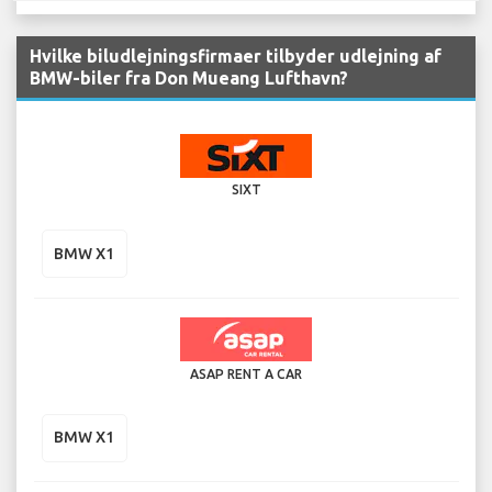
Hvilke biludlejningsfirmaer tilbyder udlejning af
BMW-biler fra Don Mueang Lufthavn?
SIXT
BMW X1
ASAP RENT A CAR
BMW X1