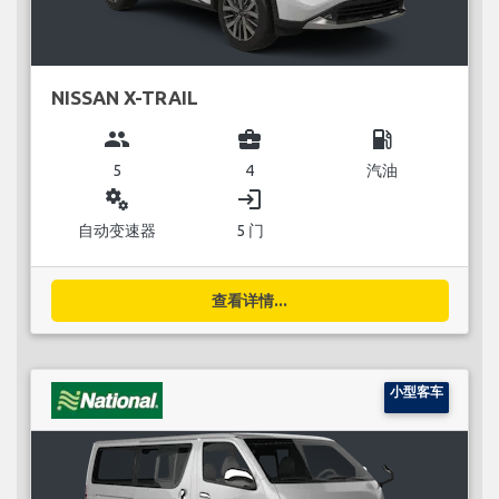
NISSAN X-TRAIL
group
business_center
local_gas_station
5
4
汽油
miscellaneous_services
login
自动变速器
5 门
查看详情...
小型客车