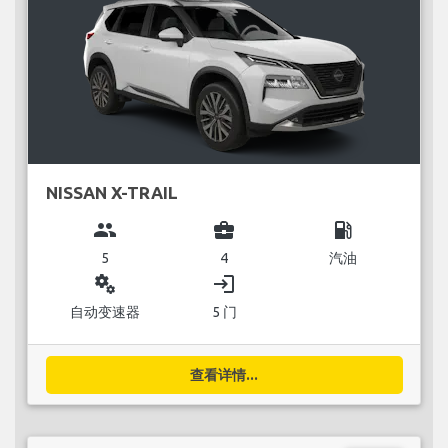
NISSAN X-TRAIL
group
business_center
local_gas_station
5
4
汽油
miscellaneous_services
login
自动变速器
5 门
查看详情...