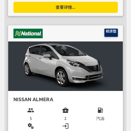
查看详情...
经济型
NISSAN ALMERA
group
business_center
local_gas_station
5
2
汽油
miscellaneous_services
login