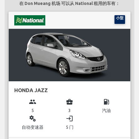
在 Don Mueang 机场 可以从 National 租用的车有：
小型
HONDA JAZZ
group
business_center
local_gas_station
5
3
汽油
miscellaneous_services
login
自动变速器
5 门