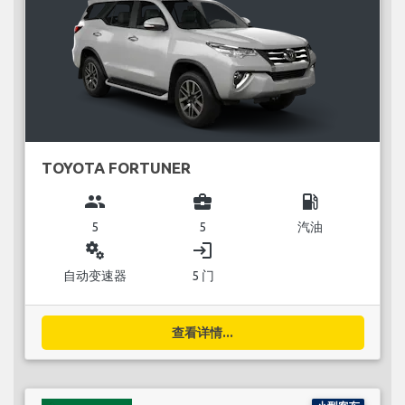
TOYOTA FORTUNER
group
business_center
local_gas_station
5
5
汽油
miscellaneous_services
login
自动变速器
5 门
查看详情...