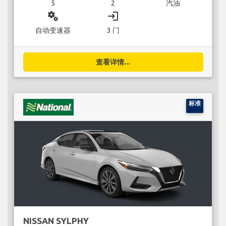
5
2
汽油
miscellaneous_services
login
自动变速器
3 门
查看详情...
标准
NISSAN SYLPHY