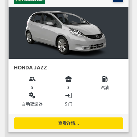
HONDA JAZZ
group
business_center
local_gas_station
5
3
汽油
miscellaneous_services
login
自动变速器
5 门
查看详情...