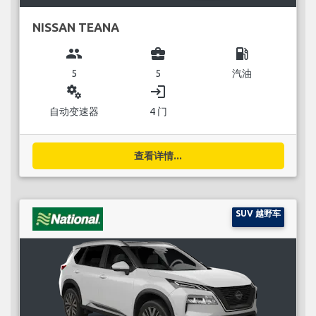
NISSAN TEANA
group
business_center
local_gas_station
5
5
汽油
miscellaneous_services
login
自动变速器
4 门
查看详情...
SUV 越野车