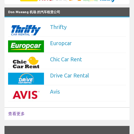
Don Mueang 机场 的汽车租赁公司
Thrifty
Europcar
Chic Car Rent
Drive Car Rental
Avis
查看更多
`