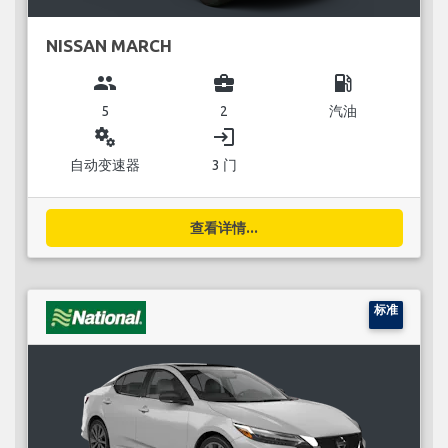
NISSAN MARCH
group
business_center
local_gas_station
5
2
汽油
miscellaneous_services
login
自动变速器
3 门
查看详情...
标准