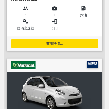
group
business_center
local_gas_station
5
3
汽油
miscellaneous_services
login
自动变速器
5 门
查看详情...
经济型