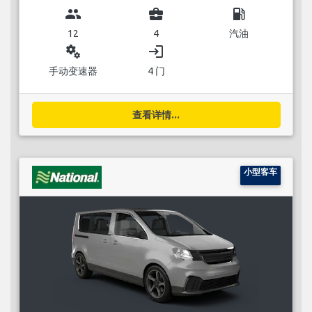
group
business_center
local_gas_station
12
4
汽油
miscellaneous_services
login
手动变速器
4 门
查看详情...
小型客车