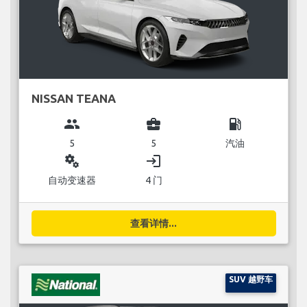
NISSAN TEANA
group
business_center
local_gas_station
5
5
汽油
miscellaneous_services
login
自动变速器
4 门
查看详情...
SUV 越野车