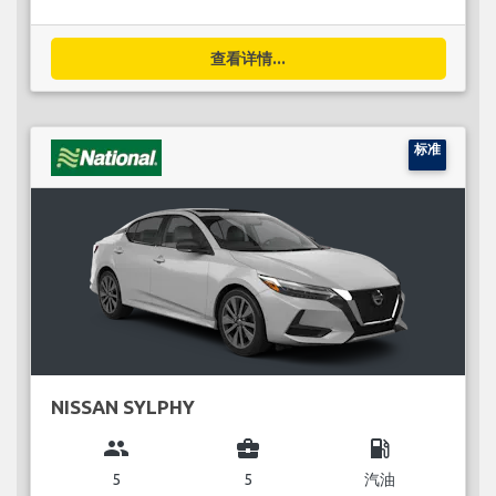
查看详情...
标准
NISSAN SYLPHY
group
business_center
local_gas_station
5
5
汽油