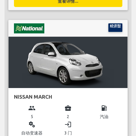
查看详情...
经济型
NISSAN MARCH
group
business_center
local_gas_station
5
2
汽油
miscellaneous_services
login
自动变速器
3 门