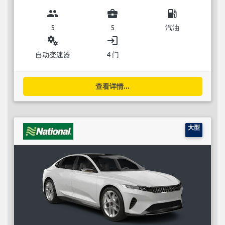
group
business_center
local_gas_station
5
5
汽油
miscellaneous_services
login
自动变速器
4 门
查看详情...
大型