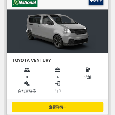
小型客车
TOYOTA VENTURY
group
business_center
local_gas_station
8
4
汽油
miscellaneous_services
login
自动变速器
5 门
查看详情...