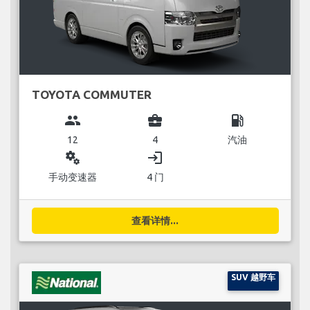
TOYOTA COMMUTER
group
business_center
local_gas_station
12
4
汽油
miscellaneous_services
login
手动变速器
4 门
查看详情...
SUV 越野车