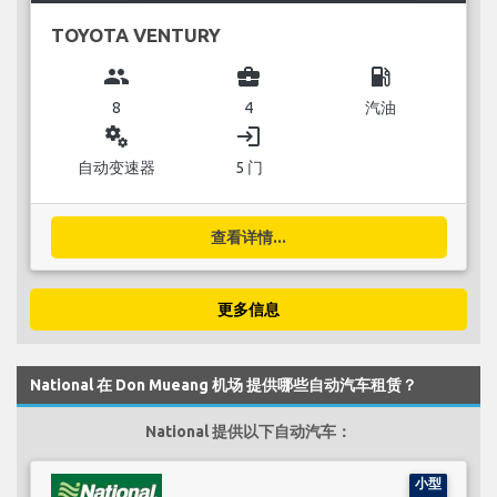
TOYOTA VENTURY
group
business_center
local_gas_station
8
4
汽油
miscellaneous_services
login
自动变速器
5 门
查看详情...
更多信息
National 在 Don Mueang 机场 提供哪些自动汽车租赁？
National 提供以下自动汽车：
小型