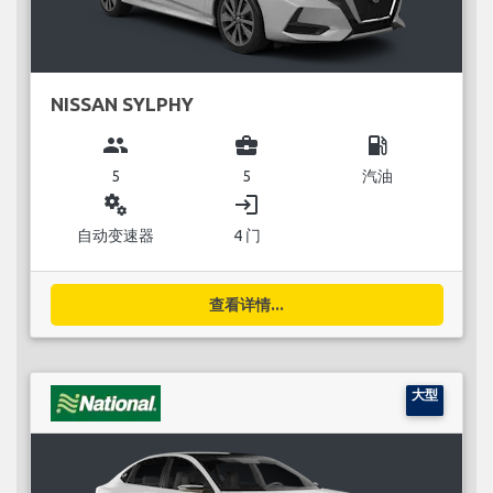
NISSAN SYLPHY
group
business_center
local_gas_station
5
5
汽油
miscellaneous_services
login
自动变速器
4 门
查看详情...
大型