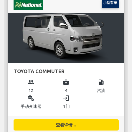
小型客车
TOYOTA COMMUTER
group
business_center
local_gas_station
12
4
汽油
miscellaneous_services
login
手动变速器
4 门
查看详情...