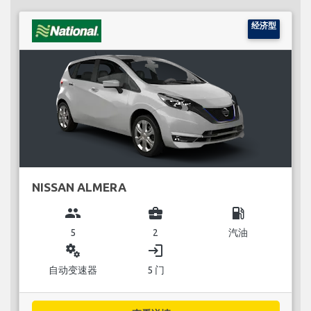
经济型
NISSAN ALMERA
group
business_center
local_gas_station
5
2
汽油
miscellaneous_services
login
自动变速器
5 门