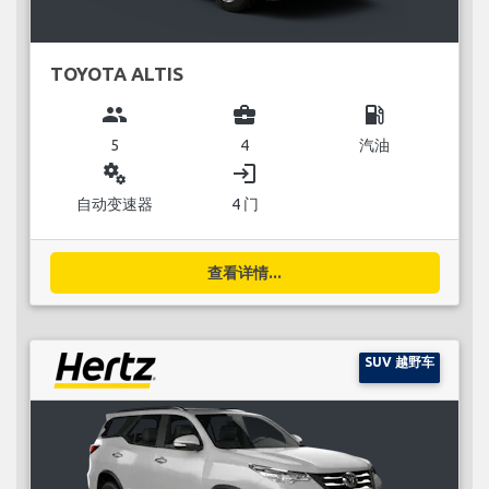
TOYOTA ALTIS
group
business_center
local_gas_station
5
4
汽油
miscellaneous_services
login
自动变速器
4 门
查看详情...
SUV 越野车