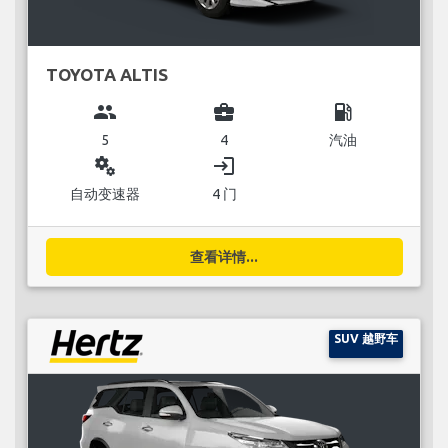
TOYOTA ALTIS
group
business_center
local_gas_station
5
4
汽油
miscellaneous_services
login
自动变速器
4 门
查看详情...
SUV 越野车