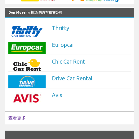
Don Mueang 机场 的汽车租赁公司
Thrifty
Europcar
Chic Car Rent
Drive Car Rental
Avis
查看更多
`