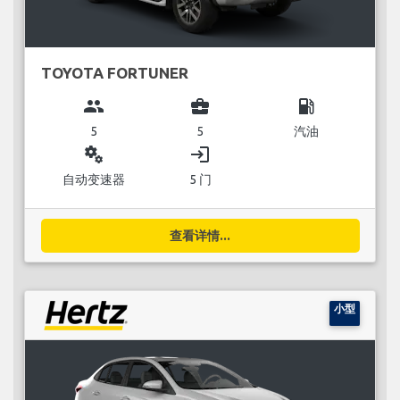
TOYOTA FORTUNER
group
business_center
local_gas_station
5
5
汽油
miscellaneous_services
login
自动变速器
5 门
查看详情...
小型