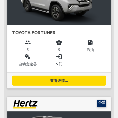
TOYOTA FORTUNER
group
business_center
local_gas_station
5
5
汽油
miscellaneous_services
login
自动变速器
5 门
查看详情...
小型