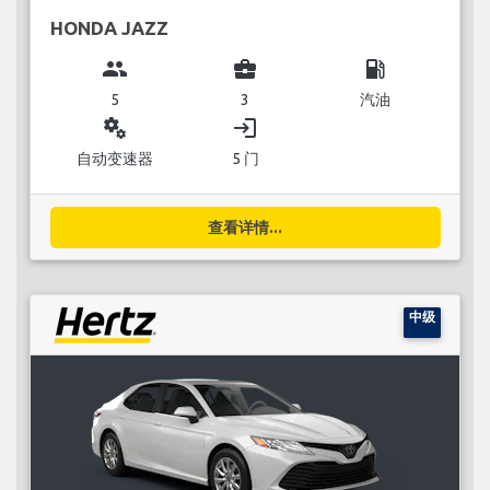
HONDA JAZZ
group
business_center
local_gas_station
5
3
汽油
miscellaneous_services
login
自动变速器
5 门
查看详情...
中级