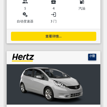
group
business_center
local_gas_station
5
4
汽油
miscellaneous_services
login
自动变速器
3 门
查看详情...
小型