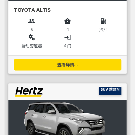
TOYOTA ALTIS
group
business_center
local_gas_station
5
4
汽油
miscellaneous_services
login
自动变速器
4 门
查看详情...
SUV 越野车