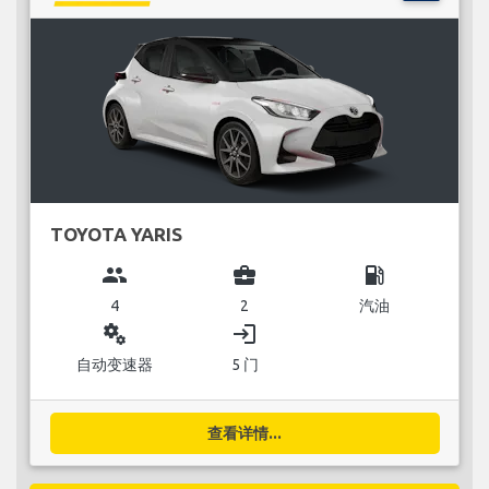
TOYOTA YARIS
group
business_center
local_gas_station
4
2
汽油
miscellaneous_services
login
自动变速器
5 门
查看详情...