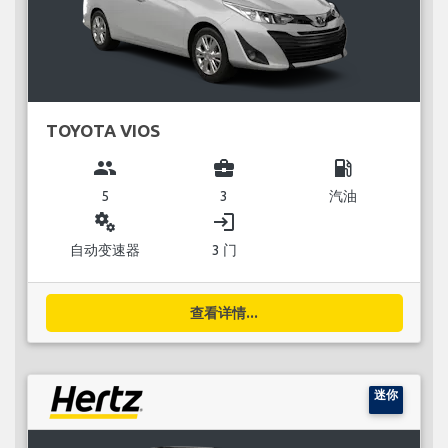
TOYOTA VIOS
group
business_center
local_gas_station
5
3
汽油
miscellaneous_services
login
自动变速器
3 门
查看详情...
迷你