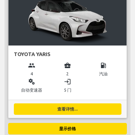
TOYOTA YARIS
group
business_center
local_gas_station
4
2
汽油
miscellaneous_services
login
自动变速器
5 门
查看详情...
显示价格