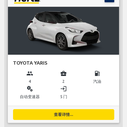
TOYOTA YARIS
group
business_center
local_gas_station
4
2
汽油
miscellaneous_services
login
自动变速器
5 门
查看详情...