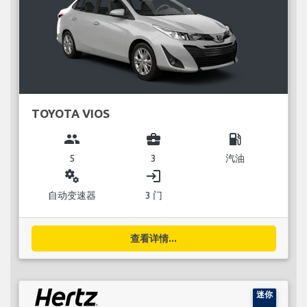
TOYOTA VIOS
group
business_center
local_gas_station
5
3
汽油
miscellaneous_services
login
自动变速器
3 门
查看详情...
迷你