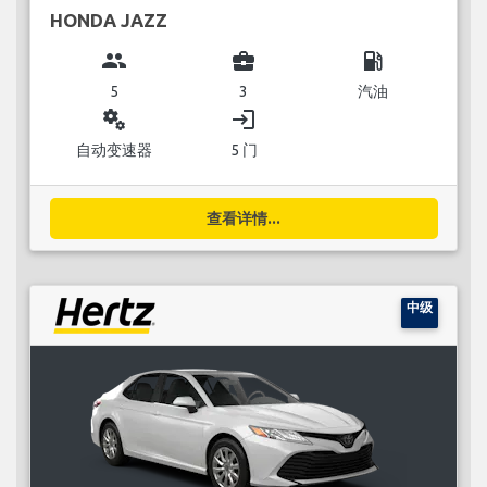
HONDA JAZZ
group
business_center
local_gas_station
5
3
汽油
miscellaneous_services
login
自动变速器
5 门
查看详情...
中级