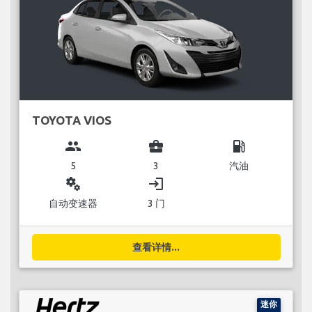
TOYOTA VIOS
group
business_center
local_gas_station
5
3
汽油
miscellaneous_services
login
自动变速器
3 门
查看详情...
迷你