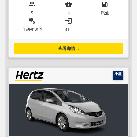
group
business_center
local_gas_station
5
4
汽油
miscellaneous_services
login
自动变速器
3 门
查看详情...
小型