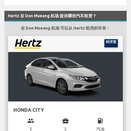
Hertz 在 Don Mueang 机场 提供哪些汽车租赁？
在 Don Mueang 机场 可以从 Hertz 租用的车有：
经济型
HONDA CITY
group
business_center
local_gas_station
5
2
汽油