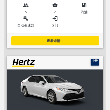
group
business_center
local_gas_station
5
2
汽油
miscellaneous_services
login
自动变速器
5 门
查看详情...
中级