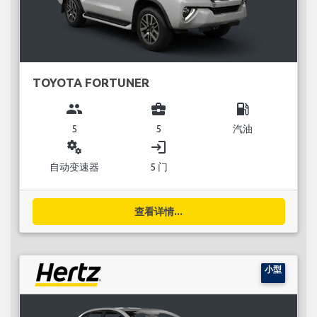
TOYOTA FORTUNER
group
business_center
local_gas_station
5
5
汽油
miscellaneous_services
login
自动变速器
5 门
查看详情...
小型