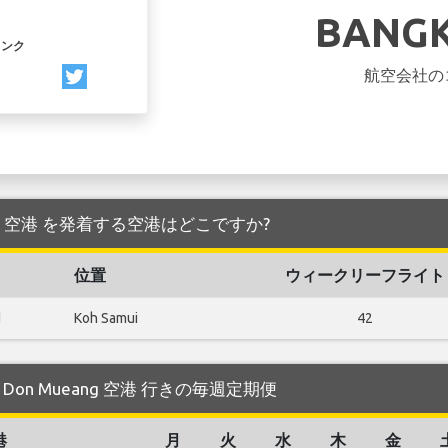
BANGK
リンク
航空会社の
Mueang 空港 を発着する空港はどこですか?
位置
ウィークリーフライト
d
Koh Samui
42
する Don Mueang 空港 行きの毎週定期便
港
月
火
水
木
金