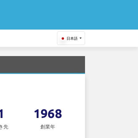
日本語
1
1968
き先
創業年