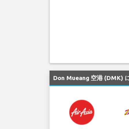
Don Mueang 空港 (