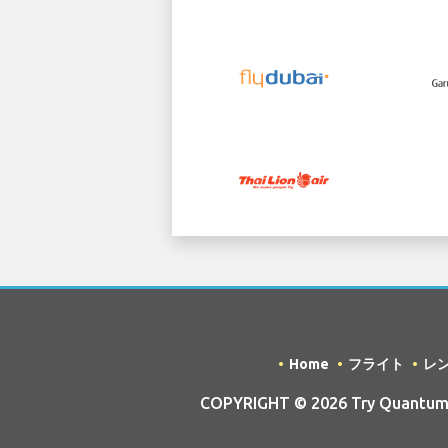
Home
フライト
レ
COPYRIGHT © 2026 Try Quantum O