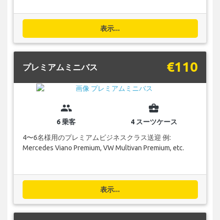
表示...
€110
プレミアムミニバス
group
business_center
6 乗客
4 スーツケース
4〜6名様用のプレミアムビジネスクラス送迎 例:
Mercedes Viano Premium, VW Multivan Premium, etc.
表示...