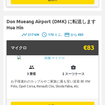
Don Mueang Airport (DMK) に転送します
Hua Hin
timeline
schedule
payment
217 KM
170 ミニ.
から €83
€83
マイクロ
group
business_center
3 乗客
2 スーツケース
お子様連れのカップルやご家族に最も安い送迎 例: VW
Polo, Opel Corsa, Renault Clio, Skoda Fabia, etc.