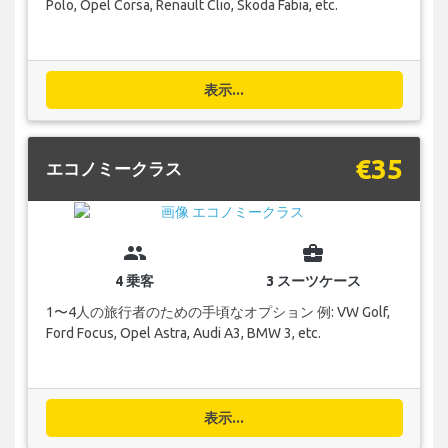
Polo, Opel Corsa, Renault Clio, Skoda Fabia, etc.
表示...
€35
エコノミークラス
group
business_center
4 乗客
3 スーツケース
1〜4人の旅行者のための手頃なオプション 例: VW Golf,
Ford Focus, Opel Astra, Audi A3, BMW 3, etc.
表示...