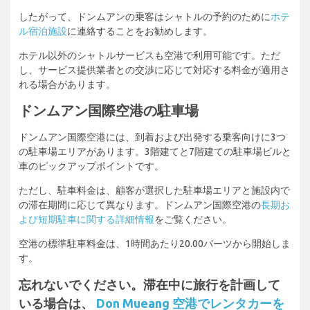
したがって、ドンムアンの乗客はシャトルの予約のために
ホテ
ル宿泊施設
に連絡することをお勧めします。
ホテル以外のシャトルサービスも空港で利用可能です。ただ
し、サービス提供業者との交渉に応じて対応する料金が適用さ
れる場合があります。
ドンムアン国際空港の駐車場
ドンムアン国際空港には、到着および出発する乗客向けに3つ
の駐車場エリアがあります。3階建てと7階建ての駐車場ビルと
車のピックアップポイントです。
ただし、駐車料金は、顧客が選択した駐車場エリアと施設内で
の滞在期間に応じて異なります。ドンムアン国際空港の
長期お
よび短期駐車に関する詳細情報
をご覧ください。
空港の標準駐車料金は、1時間あたり20.00バーツから開始しま
す。
忘れないでください。滞在中に旅行を計画して
いる場合は、
Don Mueang 空港でレンタカーを