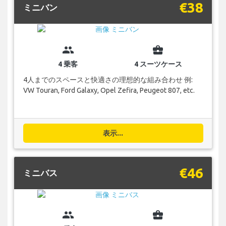
€38
ミニバン
group
business_center
4 乗客
4 スーツケース
4人までのスペースと快適さの理想的な組み合わせ 例:
VW Touran, Ford Galaxy, Opel Zefira, Peugeot 807, etc.
表示...
€46
ミニバス
group
business_center