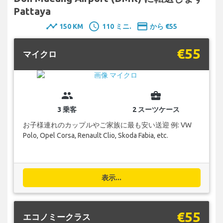
Pattaya
timeline
schedule
payment
150 KM
110 ミニ.
から €55
€55
マイクロ
group
business_center
3 乗客
2 スーツケース
お子様連れのカップルやご家族に最も安い送迎 例: VW
Polo, Opel Corsa, Renault Clio, Skoda Fabia, etc.
表示...
€55
エコノミークラス