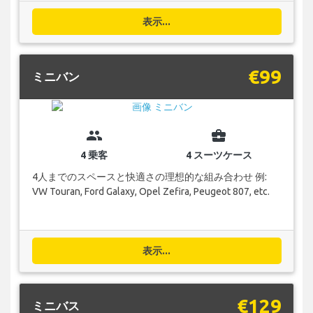
表示...
€99
ミニバン
group
business_center
4 乗客
4 スーツケース
4人までのスペースと快適さの理想的な組み合わせ 例:
VW Touran, Ford Galaxy, Opel Zefira, Peugeot 807, etc.
表示...
€129
ミニバス