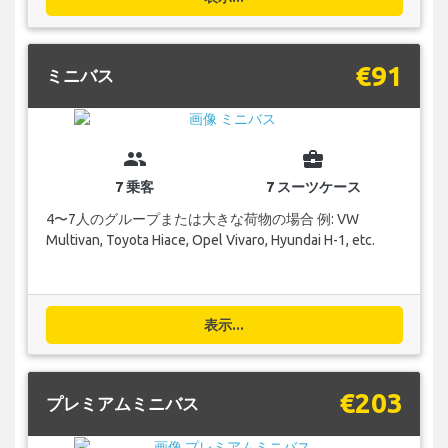
€91
ミニバス
group
business_center
7 乗客
7 スーツケース
4〜7人のグループまたは大きな荷物の場合 例: VW
Multivan, Toyota Hiace, Opel Vivaro, Hyundai H-1, etc.
表示...
€203
プレミアムミニバス