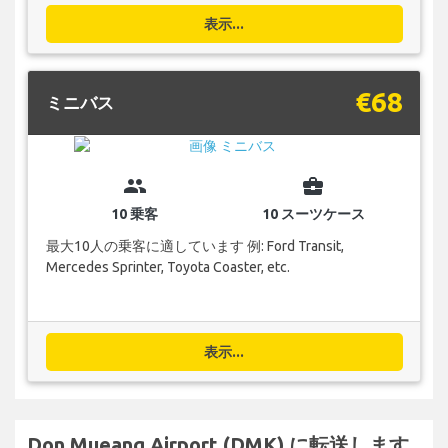
表示...
€68
ミニバス
group
business_center
10 乗客
10 スーツケース
最大10人の乗客に適しています 例: Ford Transit,
Mercedes Sprinter, Toyota Coaster, etc.
表示...
Don Mueang Airport (DMK) に転送します