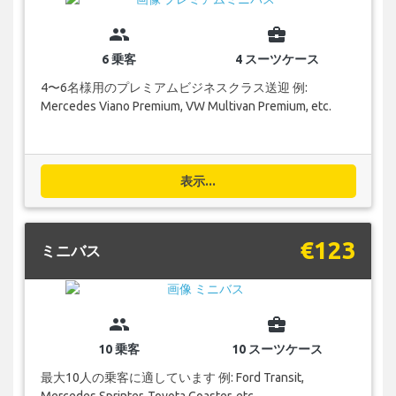
group
business_center
6 乗客
4 スーツケース
4〜6名様用のプレミアムビジネスクラス送迎 例:
Mercedes Viano Premium, VW Multivan Premium, etc.
表示...
€123
ミニバス
group
business_center
10 乗客
10 スーツケース
最大10人の乗客に適しています 例: Ford Transit,
Mercedes Sprinter, Toyota Coaster, etc.