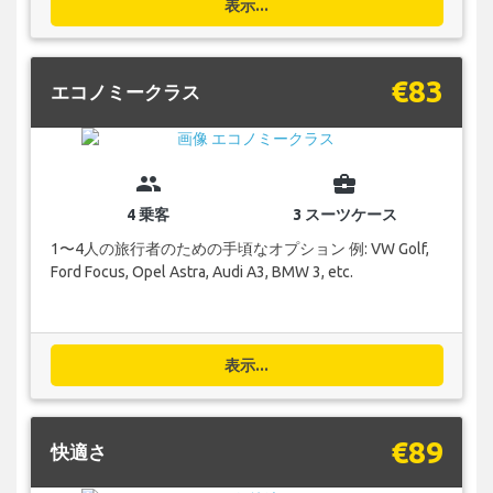
表示...
€83
エコノミークラス
group
business_center
4 乗客
3 スーツケース
1〜4人の旅行者のための手頃なオプション 例: VW Golf,
Ford Focus, Opel Astra, Audi A3, BMW 3, etc.
表示...
€89
快適さ