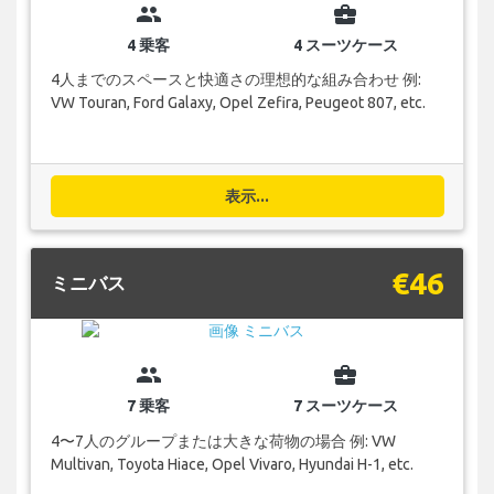
group
business_center
4 乗客
4 スーツケース
4人までのスペースと快適さの理想的な組み合わせ 例:
VW Touran, Ford Galaxy, Opel Zefira, Peugeot 807, etc.
表示...
€46
ミニバス
group
business_center
7 乗客
7 スーツケース
4〜7人のグループまたは大きな荷物の場合 例: VW
Multivan, Toyota Hiace, Opel Vivaro, Hyundai H-1, etc.