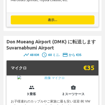
表示...
Don Mueang Airport (DMK) に転送します
Suvarnabhumi Airport
timeline
schedule
payment
48 KM
60 ミニ.
から €35
€35
マイクロ
group
business_center
3 乗客
2 スーツケース
お子様連れのカップルやご家族に最も安い送迎 例: VW