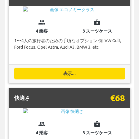
group
business_center
4 乗客
3 スーツケース
1〜4人の旅行者のための手頃なオプション 例: VW Golf,
Ford Focus, Opel Astra, Audi A3, BMW 3, etc.
表示...
€68
快適さ
group
business_center
4 乗客
3 スーツケース