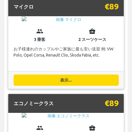
€89
マイクロ
group
business_center
3 乗客
2 スーツケース
お子様連れのカップルやご家族に最も安い送迎 例: VW
Polo, Opel Corsa, Renault Clio, Skoda Fabia, etc.
表示...
€89
エコノミークラス
group
business_center