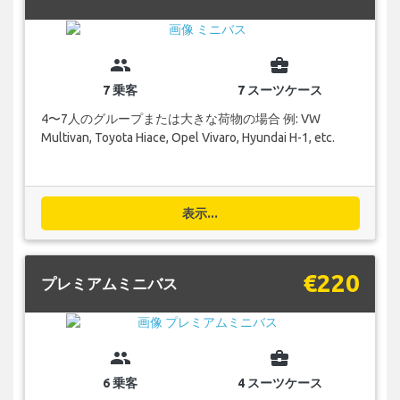
group
business_center
7 乗客
7 スーツケース
4〜7人のグループまたは大きな荷物の場合 例: VW
Multivan, Toyota Hiace, Opel Vivaro, Hyundai H-1, etc.
表示...
€220
プレミアムミニバス
group
business_center
6 乗客
4 スーツケース