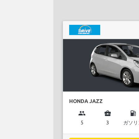
HONDA JAZZ
group
business_center
local_gas_station
5
3
ガソリ