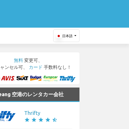
日本語
無料
変更可、
ャンセル可、
カード
手数料なし！
Mueang 空港のレンタカー会社
Thrifty
star
star
star
star
star_half