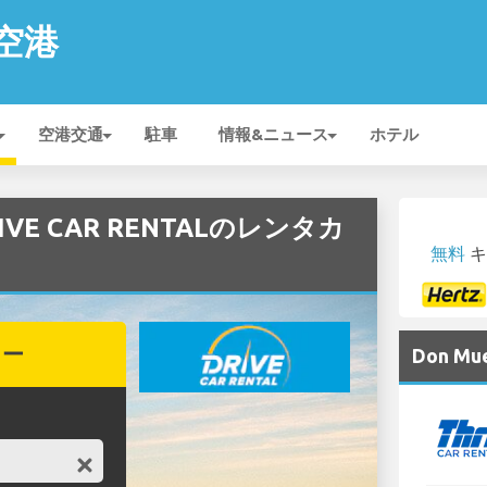
 空港
空港交通
駐車
情報&ニュース
ホテル
RIVE CAR RENTALのレンタカ
無料
キ
カー
Don 