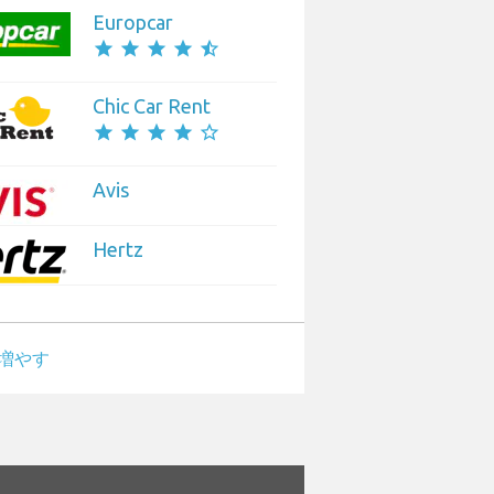
Europcar
star
star
star
star
star_half
Chic Car Rent
star
star
star
star
star_border
Avis
Hertz
増やす