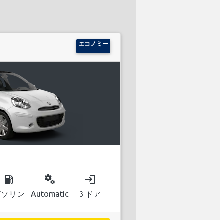
エコノミー
local_gas_station
miscellaneous_services
login
ガソリン
Automatic
3 ドア