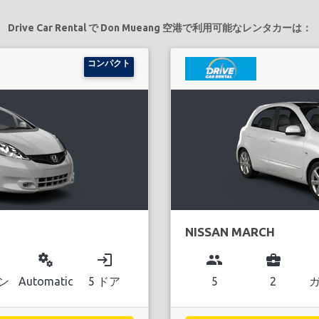
Drive Car Rental で Don Mueang 空港で利用可能なレンタカーは：
コンパクト
NISSAN MARCH
miscellaneous_services
login
group
business_center
ン
Automatic
5 ドア
5
2