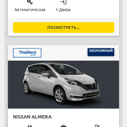
miscellaneous_services
login
Автоматическая
5 Дверь
ПОСМОТРЕТЬ...
ЭКОНОМНЫЙ
NISSAN ALMERA