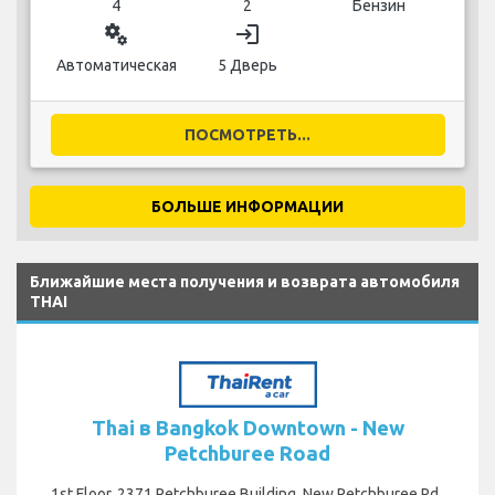
4
2
Бензин
miscellaneous_services
login
Автоматическая
5 Дверь
ПОСМОТРЕТЬ...
БОЛЬШЕ ИНФОРМАЦИИ
Ближайшие места получения и возврата автомобиля
THAI
Thai в Bangkok Downtown - New
Petchburee Road
1st Floor, 2371 Petchburee Building, New Petchburee Rd.,