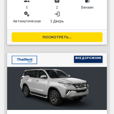
group
business_center
local_gas_station
5
2
Бензин
miscellaneous_services
login
Автоматическая
5 Дверь
ПОСМОТРЕТЬ...
ВНЕДОРОЖНИК