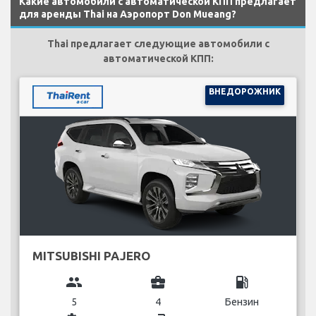
Какие автомобили с автоматической КПП предлагает
для аренды Thai на Аэропорт Don Mueang?
Thai предлагает следующие автомобили с
автоматической КПП:
ВНЕДОРОЖНИК
MITSUBISHI PAJERO
group
business_center
local_gas_station
5
4
Бензин