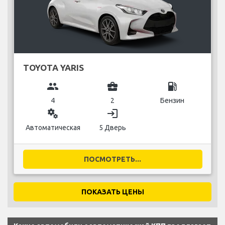
TOYOTA YARIS
group
business_center
local_gas_station
4
2
Бензин
miscellaneous_services
login
Автоматическая
5 Дверь
ПОСМОТРЕТЬ...
ПОКАЗАТЬ ЦЕНЫ