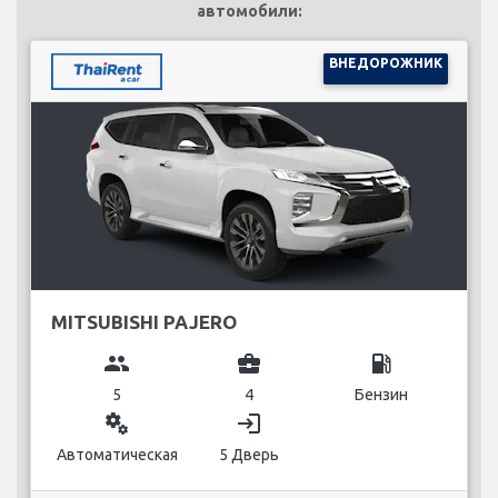
автомобили:
ВНЕДОРОЖНИК
MITSUBISHI PAJERO
group
business_center
local_gas_station
5
4
Бензин
miscellaneous_services
login
Автоматическая
5 Дверь