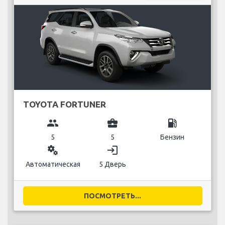
TOYOTA FORTUNER
group
business_center
local_gas_station
5
5
Бензин
miscellaneous_services
login
Автоматическая
5 Дверь
ПОСМОТРЕТЬ...