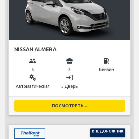
NISSAN ALMERA
group
business_center
local_gas_station
5
2
Бензин
miscellaneous_services
login
Автоматическая
5 Дверь
ПОСМОТРЕТЬ...
ВНЕДОРОЖНИК