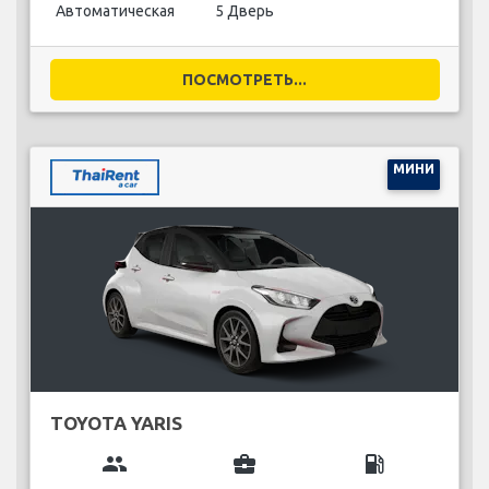
Автоматическая
5 Дверь
ПОСМОТРЕТЬ...
МИНИ
TOYOTA YARIS
group
business_center
local_gas_station