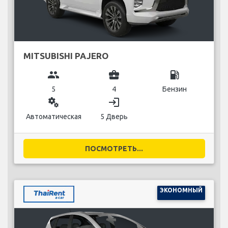
MITSUBISHI PAJERO
group
business_center
local_gas_station
5
4
Бензин
miscellaneous_services
login
Автоматическая
5 Дверь
ПОСМОТРЕТЬ...
ЭКОНОМНЫЙ