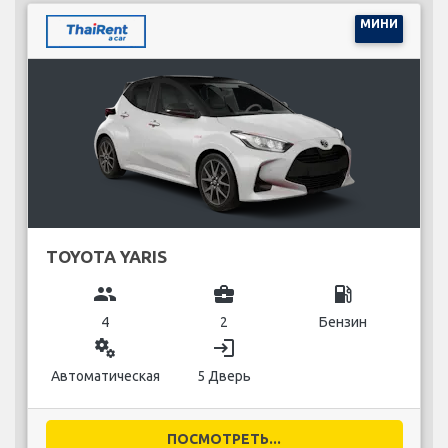
МИНИ
TOYOTA YARIS
group
business_center
local_gas_station
4
2
Бензин
miscellaneous_services
login
Автоматическая
5 Дверь
ПОСМОТРЕТЬ...