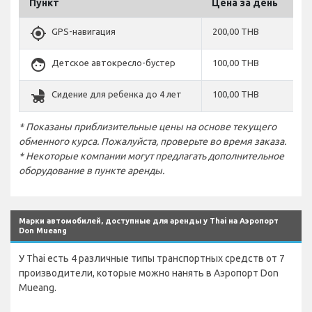
Пункт
Цена за день
gps_fixed
GPS-навигация
200,00 THB
face
Детское автокресло-бустер
100,00 THB
child_friendly
Сидение для ребенка до 4 лет
100,00 THB
* Показаны приблизительные цены на основе текущего
обменного курса. Пожалуйста, проверьте во время заказа.
* Некоторые компании могут предлагать дополнительное
оборудование в пункте аренды.
Марки автомобилей, доступные для аренды у Thai на Аэропорт
Don Mueang
У Thai есть 4 различные типы транспортных средств от 7
производители, которые можно нанять в Аэропорт Don
Mueang.