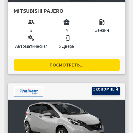
MITSUBISHI PAJERO
group
business_center
local_gas_station
5
4
Бензин
miscellaneous_services
login
Автоматическая
5 Дверь
ПОСМОТРЕТЬ...
ЭКОНОМНЫЙ