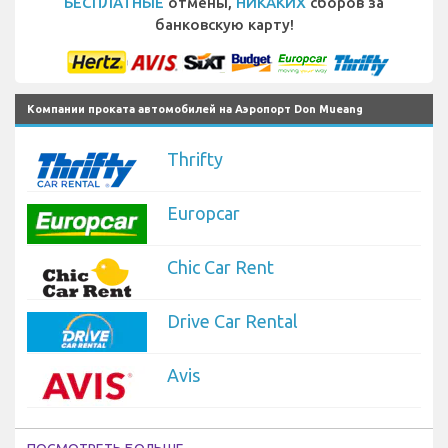
БЕСПЛАТНЫЕ
отмены,
НИКАКИХ
сборов за
банковскую карту!
Компании проката автомобилей на Аэропорт Don Mueang
Thrifty
Europcar
Chic Car Rent
Drive Car Rental
Avis