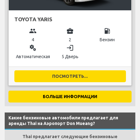
TOYOTA YARIS
group
business_center
local_gas_station
4
2
Бензин
miscellaneous_services
login
Автоматическая
5 Дверь
ПОСМОТРЕТЬ...
БОЛЬШЕ ИНФОРМАЦИИ
Какие бензиновые автомобили предлагает для
аренды Thai на Аэропорт Don Mueang?
Thai предлагает следующие бензиновые