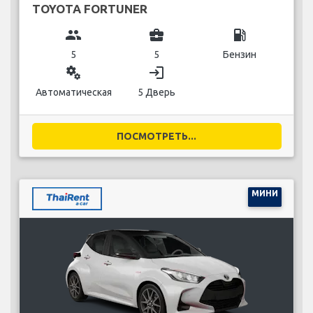
TOYOTA FORTUNER
group
business_center
local_gas_station
5
5
Бензин
miscellaneous_services
login
Автоматическая
5 Дверь
ПОСМОТРЕТЬ...
МИНИ