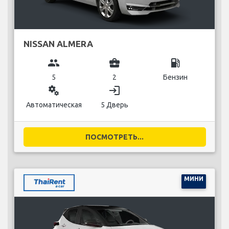
NISSAN ALMERA
group
business_center
local_gas_station
5
2
Бензин
miscellaneous_services
login
Автоматическая
5 Дверь
ПОСМОТРЕТЬ...
МИНИ