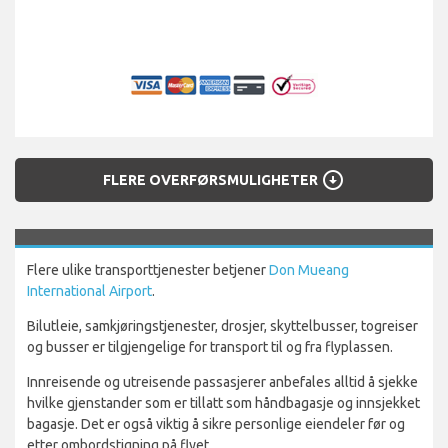
arrow_circle_down
FLERE OVERFØRSMULIGHETER
Flere ulike transporttjenester betjener
Don Mueang
International Airport
.
Bilutleie, samkjøringstjenester, drosjer, skyttelbusser, togreiser
og busser er tilgjengelige for transport til og fra flyplassen.
Innreisende og utreisende passasjerer anbefales alltid å sjekke
hvilke gjenstander som er tillatt som håndbagasje og innsjekket
bagasje. Det er også viktig å sikre personlige eiendeler før og
etter ombordstigning på flyet.