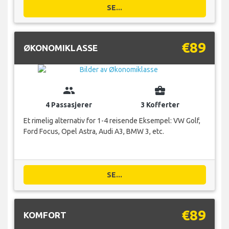
SE...
€89
ØKONOMIKLASSE
group
business_center
4 Passasjerer
3 Kofferter
Et rimelig alternativ for 1-4 reisende Eksempel: VW Golf,
Ford Focus, Opel Astra, Audi A3, BMW 3, etc.
SE...
€89
KOMFORT