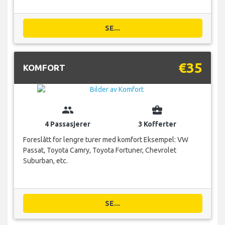
SE...
€35
KOMFORT
group
business_center
4 Passasjerer
3 Kofferter
Foreslått for lengre turer med komfort Eksempel: VW
Passat, Toyota Camry, Toyota Fortuner, Chevrolet
Suburban, etc.
SE...