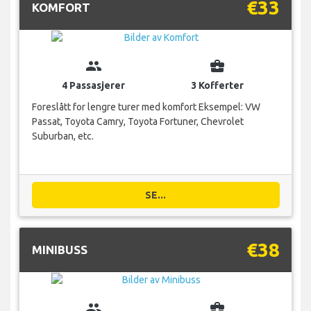
€33
KOMFORT
group
business_center
4 Passasjerer
3 Kofferter
Foreslått for lengre turer med komfort Eksempel: VW
Passat, Toyota Camry, Toyota Fortuner, Chevrolet
Suburban, etc.
SE...
€38
MINIBUSS
group
business_center