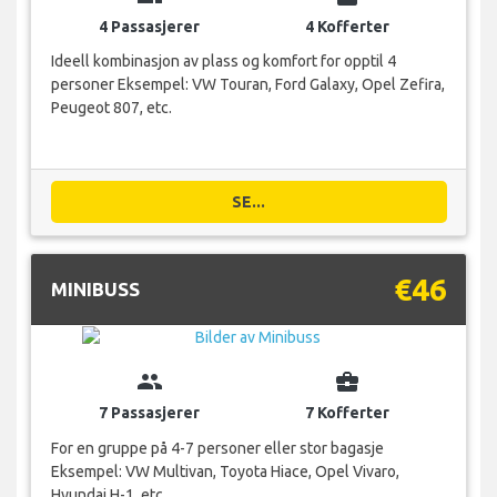
4 Passasjerer
4 Kofferter
Ideell kombinasjon av plass og komfort for opptil 4
personer Eksempel: VW Touran, Ford Galaxy, Opel Zefira,
Peugeot 807, etc.
SE...
€46
MINIBUSS
group
business_center
7 Passasjerer
7 Kofferter
For en gruppe på 4-7 personer eller stor bagasje
Eksempel: VW Multivan, Toyota Hiace, Opel Vivaro,
Hyundai H-1, etc.