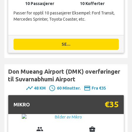
10 Passasjerer
10 Kofferter
Passer for opptil 10 passasjerer Eksempel: Ford Transit,
Mercedes Sprinter, Toyota Coaster, etc.
SE...
Don Mueang Airport (DMK) overføringer
til Suvarnabhumi Airport
timeline
schedule
payment
48 KM
60 Minutter.
Fra €35
€35
MIKRO
group
business_center