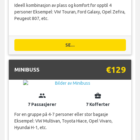
Ideell kombinasjon av plass og komfort for opptil 4
personer Eksempel: VW Touran, Ford Galaxy, Opel Zefira,
Peugeot 807, etc.
SE...
€129
MINIBUSS
group
business_center
7 Passasjerer
7 Kofferter
For en gruppe på 4-7 personer eller stor bagasje
Eksempel: VW Multivan, Toyota Hiace, Opel Vivaro,
Hyundai H-1, etc.