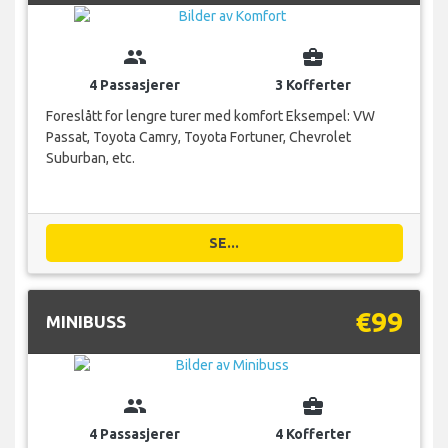
group
business_center
4 Passasjerer
3 Kofferter
Foreslått for lengre turer med komfort Eksempel: VW
Passat, Toyota Camry, Toyota Fortuner, Chevrolet
Suburban, etc.
SE...
€99
MINIBUSS
group
business_center
4 Passasjerer
4 Kofferter