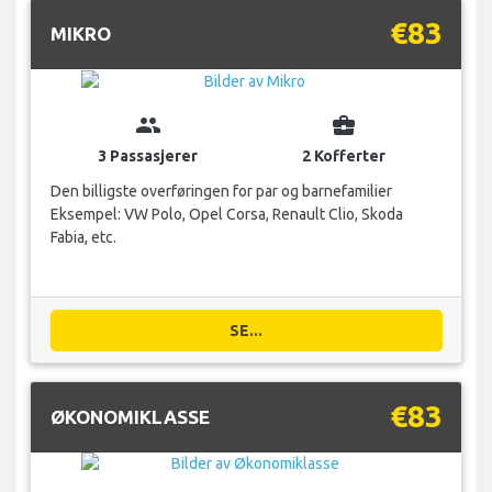
€83
MIKRO
group
business_center
3 Passasjerer
2 Kofferter
Den billigste overføringen for par og barnefamilier
Eksempel: VW Polo, Opel Corsa, Renault Clio, Skoda
Fabia, etc.
SE...
€83
ØKONOMIKLASSE