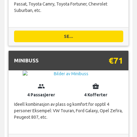
Passat, Toyota Camry, Toyota Fortuner, Chevrolet
Suburban, etc.
SE...
€71
MINIBUSS
group
business_center
4 Passasjerer
4 Kofferter
Ideell kombinasjon av plass og komfort for opptil 4
personer Eksempel: VW Touran, Ford Galaxy, Opel Zefira,
Peugeot 807, etc.