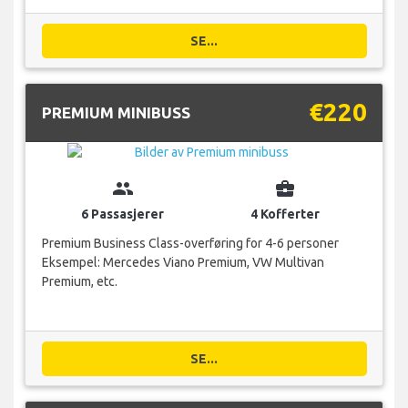
SE...
€220
PREMIUM MINIBUSS
group
business_center
6 Passasjerer
4 Kofferter
Premium Business Class-overføring for 4-6 personer
Eksempel: Mercedes Viano Premium, VW Multivan
Premium, etc.
SE...