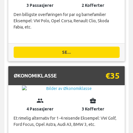
3 Passasjerer
2 Kofferter
Den billigste overføringen for par og barnefamilier
Eksempel: VW Polo, Opel Corsa, Renault Clio, Skoda
Fabia, etc.
SE...
€35
ØKONOMIKLASSE
group
business_center
4 Passasjerer
3 Kofferter
Et rimelig alternativ for 1-4 reisende Eksempel: VW Golf,
Ford Focus, Opel Astra, Audi A3, BMW 3, etc.