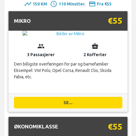
timeline
schedule
payment
150 KM
110 Minutter.
Fra €55
€55
MIKRO
group
business_center
3 Passasjerer
2 Kofferter
Den billigste overføringen for par og barnefamilier
Eksempel: VW Polo, Opel Corsa, Renault Clio, Skoda
Fabia, etc.
SE...
€55
ØKONOMIKLASSE