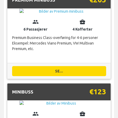
group
business_center
6 Passasjerer
4 Kofferter
Premium Business Class-overføring for 4-6 personer
Eksempel: Mercedes Viano Premium, VW Multivan
Premium, etc.
SE...
€123
MINIBUSS
group
business_center