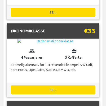
SE...
€33
ØKONOMIKLASSE
group
business_center
4 Passasjerer
3 Kofferter
Et rimelig alternativ for 1-4 reisende Eksempel: VW Golf,
Ford Focus, Opel Astra, Audi A3, BMW 3, etc.
SE...