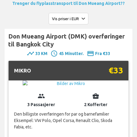
Trenger du flyplasstransport til Don Mueang Airport??
Don Mueang Airport (DMK) overføringer
til Bangkok City
timeline
schedule
payment
33 KM
45 Minutter.
Fra €33
€33
MIKRO
group
business_center
3 Passasjerer
2 Kofferter
Den billigste overføringen for par og barnefamilier
Eksempel: VW Polo, Opel Corsa, Renault Clio, Skoda
Fabia, etc.