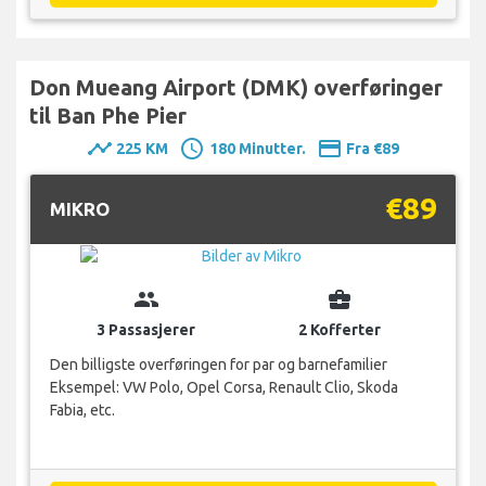
Don Mueang Airport (DMK) overføringer
til Ban Phe Pier
timeline
schedule
payment
225 KM
180 Minutter.
Fra €89
€89
MIKRO
group
business_center
3 Passasjerer
2 Kofferter
Den billigste overføringen for par og barnefamilier
Eksempel: VW Polo, Opel Corsa, Renault Clio, Skoda
Fabia, etc.