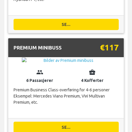
SE...
€117
PREMIUM MINIBUSS
group
business_center
6 Passasjerer
4 Kofferter
Premium Business Class-overføring for 4-6 personer
Eksempel: Mercedes Viano Premium, VW Multivan
Premium, etc.
SE...