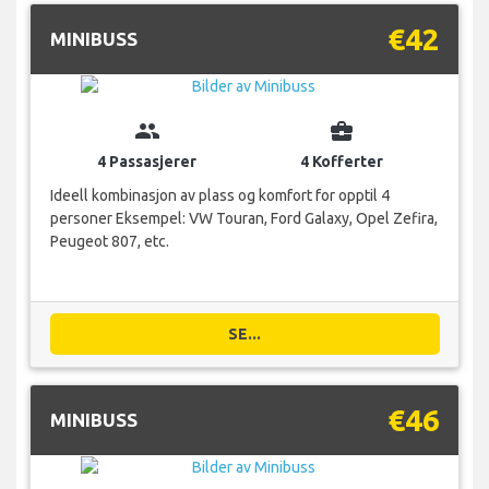
€42
MINIBUSS
group
business_center
4 Passasjerer
4 Kofferter
Ideell kombinasjon av plass og komfort for opptil 4
personer Eksempel: VW Touran, Ford Galaxy, Opel Zefira,
Peugeot 807, etc.
SE...
€46
MINIBUSS