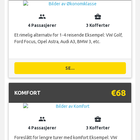
group
business_center
4 Passasjerer
3 Kofferter
Et rimelig alternativ for 1-4 reisende Eksempel: VW Golf,
Ford Focus, Opel Astra, Audi A3, BMW 3, etc.
SE...
€68
KOMFORT
group
business_center
4 Passasjerer
3 Kofferter
Foreslått for lengre turer med komfort Eksempel: VW