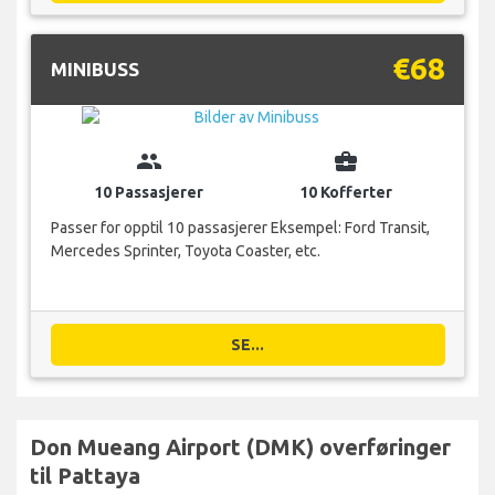
€68
MINIBUSS
group
business_center
10 Passasjerer
10 Kofferter
Passer for opptil 10 passasjerer Eksempel: Ford Transit,
Mercedes Sprinter, Toyota Coaster, etc.
SE...
Don Mueang Airport (DMK) overføringer
til Pattaya