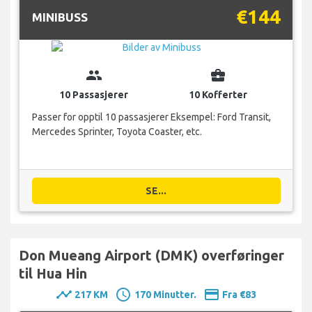
€144
MINIBUSS
group
business_center
10 Passasjerer
10 Kofferter
Passer for opptil 10 passasjerer Eksempel: Ford Transit,
Mercedes Sprinter, Toyota Coaster, etc.
SE...
Don Mueang Airport (DMK) overføringer
til Hua Hin
timeline
schedule
payment
217 KM
170 Minutter.
Fra €83