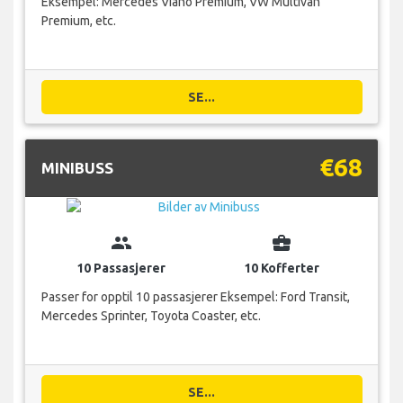
Eksempel: Mercedes Viano Premium, VW Multivan
Premium, etc.
SE...
€68
MINIBUSS
group
business_center
10 Passasjerer
10 Kofferter
Passer for opptil 10 passasjerer Eksempel: Ford Transit,
Mercedes Sprinter, Toyota Coaster, etc.
SE...