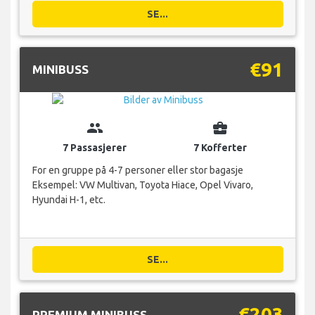
SE...
€91
MINIBUSS
group
business_center
7 Passasjerer
7 Kofferter
For en gruppe på 4-7 personer eller stor bagasje
Eksempel: VW Multivan, Toyota Hiace, Opel Vivaro,
Hyundai H-1, etc.
SE...
€203
PREMIUM MINIBUSS