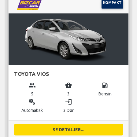
KOMPAKT
TOYOTA VIOS
group
business_center
local_gas_station
5
3
Bensin
miscellaneous_services
login
Automatisk
3 Dør
SE DETALJER...