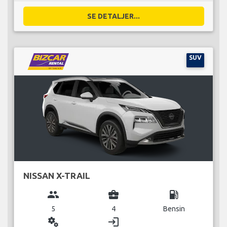
SE DETALJER...
SUV
NISSAN X-TRAIL
group
business_center
local_gas_station
5
4
Bensin
miscellaneous_services
login