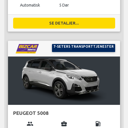
Automatisk
5 Dør
SE DETALJER...
7-SETERS TRANSPORTTJENESTER
PEUGEOT 5008
group
business_center
local_gas_station