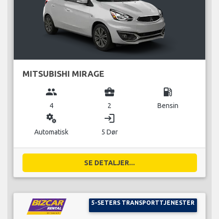
MITSUBISHI MIRAGE
group
business_center
local_gas_station
4
2
Bensin
miscellaneous_services
login
Automatisk
5 Dør
SE DETALJER...
5-SETERS TRANSPORTTJENESTER