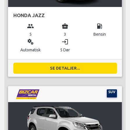
HONDA JAZZ
group
business_center
local_gas_station
5
3
Bensin
miscellaneous_services
login
Automatisk
5 Dør
SE DETALJER...
SUV