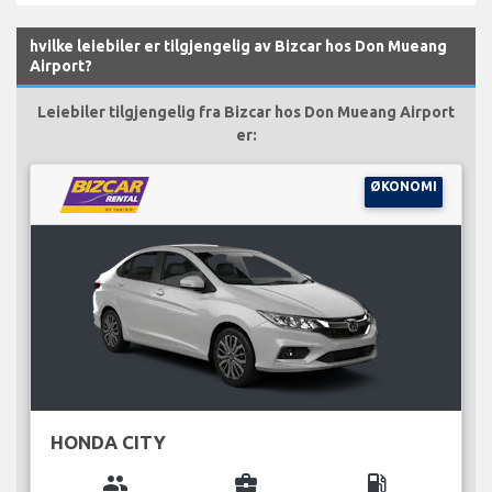
hvilke leiebiler er tilgjengelig av Bizcar hos Don Mueang
Airport?
Leiebiler tilgjengelig fra Bizcar hos Don Mueang Airport
er:
ØKONOMI
HONDA CITY
group
business_center
local_gas_station