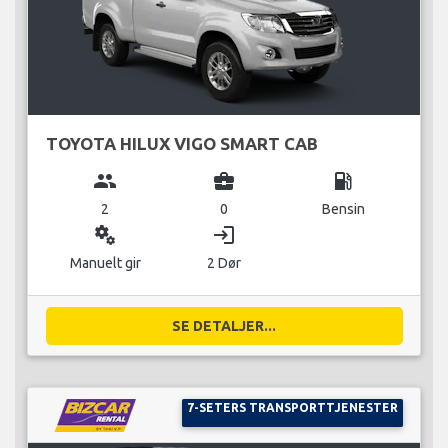
TOYOTA HILUX VIGO SMART CAB
group
business_center
local_gas_station
2
0
Bensin
miscellaneous_services
login
Manuelt gir
2 Dør
SE DETALJER...
7-SETERS TRANSPORTTJENESTER