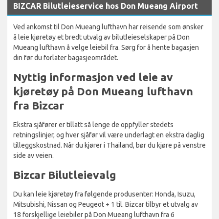
BIZCAR Bilutleieservice hos Don Mueang Airport
Ved ankomst til Don Mueang lufthavn har reisende som ønsker
å leie kjøretøy et bredt utvalg av bilutleieselskaper på Don
Mueang lufthavn å velge leiebil fra. Sørg for å hente bagasjen
din før du forlater bagasjeområdet.
Nyttig informasjon ved leie av
kjøretøy på Don Mueang lufthavn
fra Bizcar
Ekstra sjåfører er tillatt så lenge de oppfyller stedets
retningslinjer, og hver sjåfør vil være underlagt en ekstra daglig
tilleggskostnad. Når du kjører i Thailand, bør du kjøre på venstre
side av veien.
Bizcar Bilutleievalg
Du kan leie kjøretøy fra følgende produsenter: Honda, Isuzu,
Mitsubishi, Nissan og Peugeot + 1 til. Bizcar tilbyr et utvalg av
18 forskjellige leiebiler på Don Mueang lufthavn fra 6