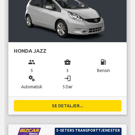
HONDA JAZZ
group
business_center
local_gas_station
5
3
Bensin
miscellaneous_services
login
Automatisk
5 Dør
SE DETALJER...
5-SETERS TRANSPORTTJENESTER