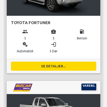
TOYOTA FORTUNER
group
business_center
local_gas_station
5
5
Bensin
miscellaneous_services
login
Automatisk
5 Dør
SE DETALJER...
VAREBIL