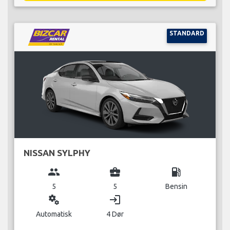
STANDARD
NISSAN SYLPHY
group
business_center
local_gas_station
5
5
Bensin
miscellaneous_services
login
Automatisk
4 Dør