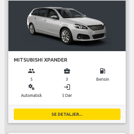
MITSUBISHI XPANDER
group
business_center
local_gas_station
5
3
Bensin
miscellaneous_services
login
Automatisk
5 Dør
SE DETALJER...