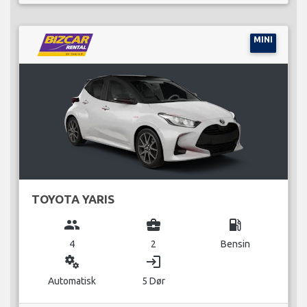
MINI
TOYOTA YARIS
group
business_center
local_gas_station
4
2
Bensin
miscellaneous_services
login
Automatisk
5 Dør