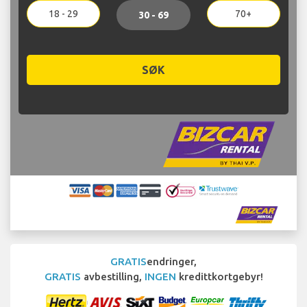
18 - 29
70+
30 - 69
SØK
GRATIS
endringer,
GRATIS
avbestilling,
INGEN
kredittkortgebyr!