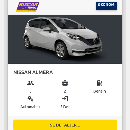
ØKONOMI
NISSAN ALMERA
group
business_center
local_gas_station
5
2
Bensin
miscellaneous_services
login
Automatisk
5 Dør
SE DETALJER...