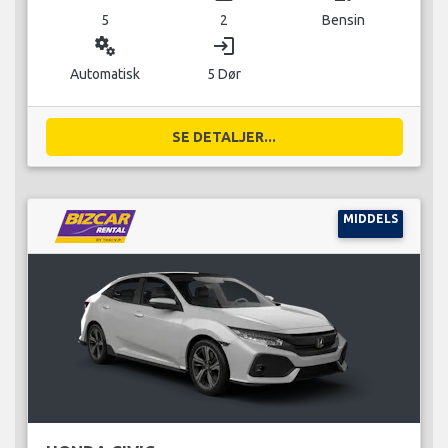
5
2
Bensin
miscellaneous_services
login
Automatisk
5 Dør
SE DETALJER...
MIDDELS