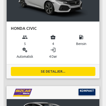
HONDA CIVIC
group
business_center
local_gas_station
5
4
Bensin
miscellaneous_services
login
Automatisk
4 Dør
SE DETALJER...
KOMPAKT