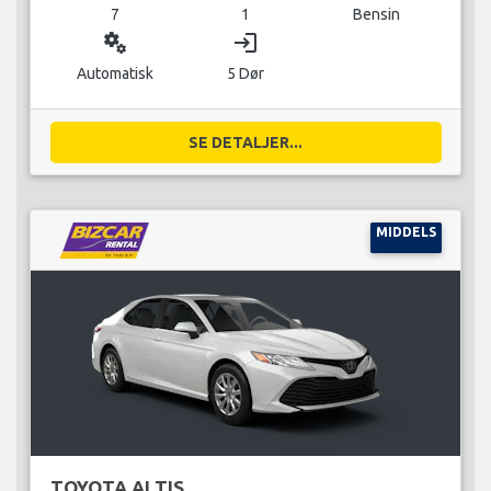
7
1
Bensin
miscellaneous_services
login
Automatisk
5 Dør
SE DETALJER...
MIDDELS
TOYOTA ALTIS