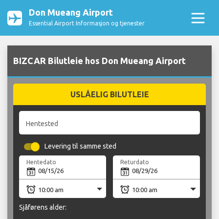
Don Mueang Airport
Essential Airport Informasjon og tjenester
BIZCAR Bilutleie hos Don Mueang Airport
USLÅELIG BILUTLEIE
Hentested
Levering til samme sted
Hentedato
Returdato
Sjåførens alder: