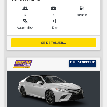
group
business_center
local_gas_station
5
4
Bensin
miscellaneous_services
login
Automatisk
4 Dør
SE DETALJER...
FULL STØRRELSE