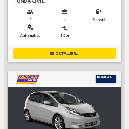
HONDA CIVIC
group
business_center
local_gas_station
5
4
Bensin
miscellaneous_services
login
Automatisk
4 Dør
SE DETALJER...
KOMPAKT