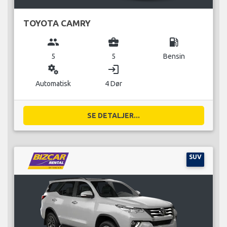
TOYOTA CAMRY
group
business_center
local_gas_station
5
5
Bensin
miscellaneous_services
login
Automatisk
4 Dør
SE DETALJER...
SUV