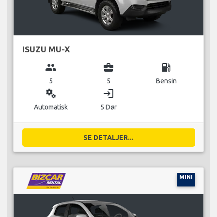
ISUZU MU-X
group
business_center
local_gas_station
5
5
Bensin
miscellaneous_services
login
Automatisk
5 Dør
SE DETALJER...
MINI