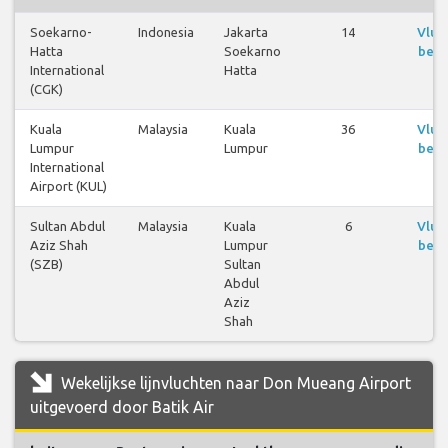
Soekarno-
Indonesia
Jakarta
14
Vluc
Hatta
Soekarno
beki
International
Hatta
(CGK)
Kuala
Malaysia
Kuala
36
Vluc
Lumpur
Lumpur
beki
International
Airport (KUL)
Sultan Abdul
Malaysia
Kuala
6
Vluc
Aziz Shah
Lumpur
beki
(SZB)
Sultan
Abdul
Aziz
Shah
Wekelijkse lijnvluchten naar Don Mueang Airport
uitgevoerd door Batik Air