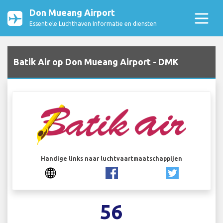
Don Mueang Airport
Essentiële Luchthaven Informatie en diensten
Batik Air op Don Mueang Airport - DMK
Handige links naar luchtvaartmaatschappijen
56