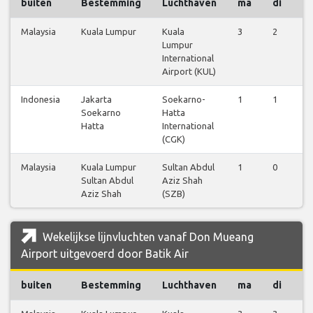
buiten
Bestemming
Luchthaven
ma
di
w
Malaysia
Kuala Lumpur
Kuala
3
2
3
Lumpur
International
Airport (KUL)
Indonesia
Jakarta
Soekarno-
1
1
1
Soekarno
Hatta
Hatta
International
(CGK)
Malaysia
Kuala Lumpur
Sultan Abdul
1
0
1
Sultan Abdul
Aziz Shah
Aziz Shah
(SZB)
Wekelijkse lijnvluchten vanaf Don Mueang
Airport uitgevoerd door Batik Air
buiten
Bestemming
Luchthaven
ma
di
w