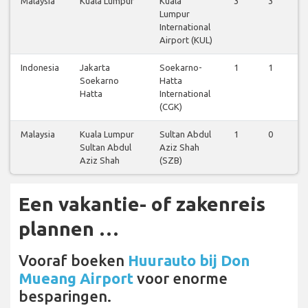
Malaysia
Kuala Lumpur
Kuala
3
3
3
Lumpur
International
Airport (KUL)
Indonesia
Jakarta
Soekarno-
1
1
1
Soekarno
Hatta
Hatta
International
(CGK)
Malaysia
Kuala Lumpur
Sultan Abdul
1
0
1
Sultan Abdul
Aziz Shah
Aziz Shah
(SZB)
Een vakantie- of zakenreis
plannen …
Vooraf boeken
Huurauto bij Don
Mueang Airport
voor enorme
besparingen.