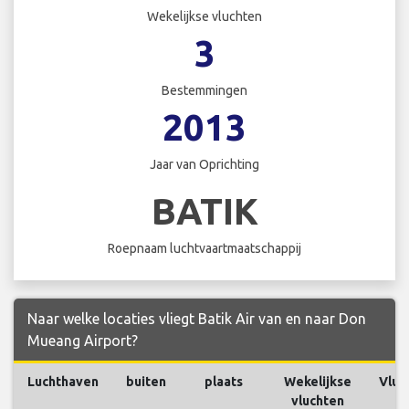
Wekelijkse vluchten
3
Bestemmingen
2013
Jaar van Oprichting
BATIK
Roepnaam luchtvaartmaatschappij
Naar welke locaties vliegt Batik Air van en naar Don
Mueang Airport?
Luchthaven
buiten
plaats
Wekelijkse
Vluc
vluchten